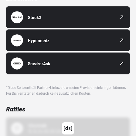
StockX
Hypeneedz
SneakerAsk
*Diese Seite enthält Partner-Links, die uns eine Provision einbringen können.
Für Dich entstehen dadurch keine zusätzlichen Kosten.
Raffles
43einhalb
15.10.24 00:00 Uhr