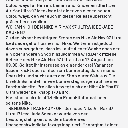
Colourways für Herren, Damen und Kinder am Start.Der
Air Max Ultra 97
Iced Jade ist einer von diesen neuen
Colourways, den wir euch in dieser Releaseübersicht
präsentieren wollen.
WO KANN ICH DEN NIKE AIR MAX 97 ULTRA ICED JADE
KAUFEN?
Zu den bisher bestätigten Stores des Nike Air Max 97 Ultra
Iced Jade gehört bisher nur Nike. Weiterhin ist jedoch
davon auszugehen, dass im Laufe dieser Woche noch der
ein oder anderen Shop hinzukommen wird.Der offizielle
Release des
Nike Air Max 97 Ultra
ist am 17. August um
09:00. Solltet ihr Interesse an einer der drei Varianten
haben, klickt euch einfach am Donnerstag durch meine
Übersicht und sucht euch den Shop eurer Wahl aus.Die
Direktlinks findet ihr wie Donnerstagmorgen auf meiner
Facebookseite. Preislich bewegt sich der Nike Air Max 97
Ultra wieder bei knapp 170 Euro.
Hier sind noch die offiziellen Produktinformationen
seitens Nike:
TRENDIGER TRAGEKOMFORTDer neue Nike Air Max 97
Ultra 17 Iced Jade Sneaker wurde von der
Leistungsfähigkeit und dem Look eines
Hochgeschwindigkeitszugs inspiriert. Er sorgt mit einer