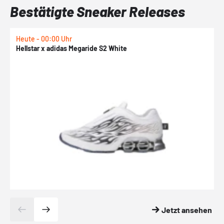
Bestätigte Sneaker Releases
Heute - 00:00 Uhr
H
Hellstar x adidas Megaride S2 White
N
Jetzt ansehen