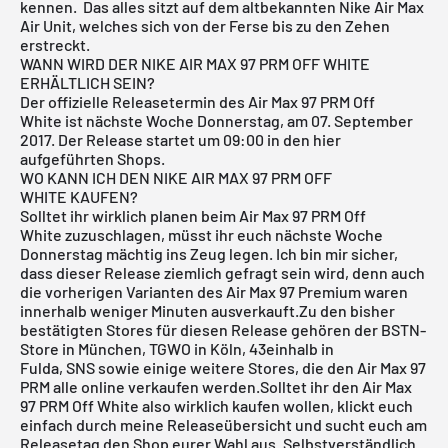
kennen. Das alles sitzt auf dem altbekannten Nike Air Max
Air Unit, welches sich von der Ferse bis zu den Zehen
erstreckt.
WANN WIRD DER NIKE AIR MAX 97 PRM OFF WHITE
ERHÄLTLICH SEIN?
Der offizielle Releasetermin des Air Max 97 PRM Off
White ist nächste Woche Donnerstag, am 07. September
2017. Der Release startet um 09:00 in den hier
aufgeführten Shops.
WO KANN ICH DEN NIKE AIR MAX 97 PRM OFF
WHITE KAUFEN?
Solltet ihr wirklich planen beim Air Max 97 PRM Off
White
zuzuschlagen, müsst ihr euch nächste Woche
Donnerstag mächtig ins Zeug legen. Ich bin mir sicher,
dass dieser Release ziemlich gefragt sein wird, denn auch
die vorherigen Varianten des Air Max 97 Premium waren
innerhalb weniger Minuten ausverkauft.Zu den bisher
bestätigten Stores für diesen Release gehören der
BSTN-
Store in München
,
TGWO in Köln
,
43einhalb in
Fulda
,
SNS
sowie einige weitere Stores, die den Air Max 97
PRM alle online verkaufen werden.Solltet ihr den Air Max
97 PRM Off White also wirklich kaufen wollen, klickt euch
einfach durch meine
Releaseübersicht
und sucht euch am
Releasetag den Shop eurer Wahl aus. Selbstverständlich