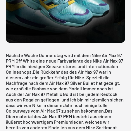
Nächste Woche Donnerstag wird mit dem Nike Air Max 97
PRM Off White eine neue Farbvariante des
Nike Air Max
97
PRM in die hiesigen Sneakerstores und internationalen
Onlineshops.Die Rückkehr des des
Air Max
97 war in
diesem Jahr ein großer Erfolg für Nike. Speziell die
Nachfrage nach dem
Air Max 97 Silver Bullet
hat gezeigt,
wie groß die Fanbase von dem Modell immer noch ist.
Auch der
Air Max 97 Metallic Gold
ist bei jedem Restock
aus den Regalen geflogen, und ich bin mir ziemlich sicher,
dass wir von Nike in diesem Jahr noch einige tolle
Colourways vom
Air Max 97
zu sehen bekommen.Das
Obermaterial des Air Max 97 PRM besteht aus einem
äußerst hochwertigem Premiumleder, welches wir
bereits von anderen Modellen aus dem Nike Sortiment