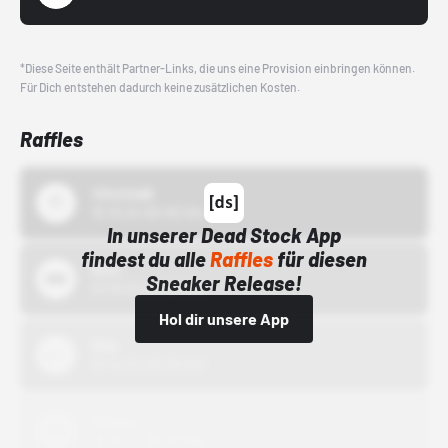
*Diese Seite enthält Partner-Links, die uns eine Provision einbringen können.
Für Dich entstehen dadurch keine zusätzlichen Kosten.
Raffles
43einhalb
15.10.24 00:00 Uhr
In unserer Dead Stock App
findest du alle
Raffles
für diesen
Bstn
Sneaker Release!
01.10.22 00:00 Uhr
Hol dir unsere App
Nike
01.10.22 00:00 Uhr
Adidas
01.10.22 00:00 Uhr