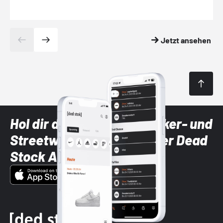
Jetzt ansehen
Hol dir die neuesten Sneaker- und
Streetwear-Brands mit der Dead
Stock App