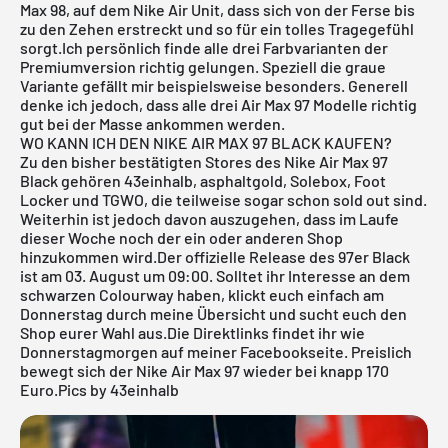
Max 98, auf dem Nike Air Unit, dass sich von der Ferse bis
zu den Zehen erstreckt und so für ein tolles Tragegefühl
sorgt.Ich persönlich finde alle drei Farbvarianten der
Premiumversion richtig gelungen. Speziell die graue
Variante gefällt mir beispielsweise besonders. Generell
denke ich jedoch, dass alle
drei Air Max 97 Modelle
richtig
gut bei der Masse ankommen werden.
WO KANN ICH DEN NIKE AIR MAX 97 BLACK KAUFEN?
Zu den bisher bestätigten Stores des Nike Air Max 97
Black gehören
43einhalb
,
asphaltgold
, Solebox,
Foot
Locker
und TGWO, die teilweise sogar schon sold out sind.
Weiterhin ist jedoch davon auszugehen, dass im Laufe
dieser Woche noch der ein oder anderen Shop
hinzukommen wird.Der offizielle Release des 97er Black
ist am 03. August um 09:00. Solltet ihr Interesse an dem
schwarzen Colourway haben, klickt euch einfach am
Donnerstag durch meine Übersicht und sucht euch den
Shop eurer Wahl aus.Die Direktlinks findet ihr wie
Donnerstagmorgen auf meiner Facebookseite. Preislich
bewegt sich der Nike Air Max 97 wieder bei knapp 170
Euro.Pics by 43einhalb