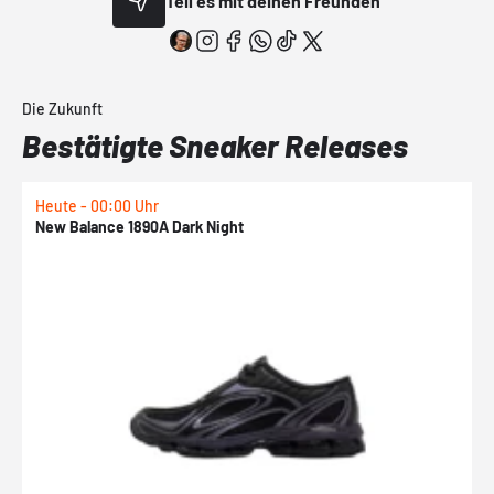
Teil es mit deinen Freunden
Die Zukunft
Bestätigte Sneaker Releases
Heute - 00:00 Uhr
H
New Balance 1890A Dark Night
A