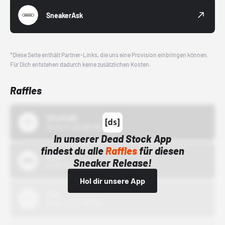
SneakerAsk
*Diese Seite enthält Partner-Links, die uns eine Provision einbringen können.
Für Dich entstehen dadurch keine zusätzlichen Kosten.
Raffles
43einhalb
15.10.24 00:00 Uhr
In unserer Dead Stock App
findest du alle
Raffles
für diesen
Bstn
Sneaker Release!
01.10.22 00:00 Uhr
Hol dir unsere App
Nike
01.10.22 00:00 Uhr