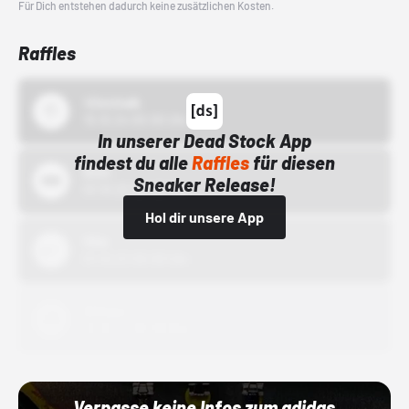
Für Dich entstehen dadurch keine zusätzlichen Kosten.
Raffles
43einhalb
15.10.24 00:00 Uhr
In unserer Dead Stock App
findest du alle
Raffles
für diesen
Bstn
Sneaker Release!
01.10.22 00:00 Uhr
Hol dir unsere App
Nike
01.10.22 00:00 Uhr
Adidas
01.10.22 00:00 Uhr
Verpasse keine Infos zum adidas