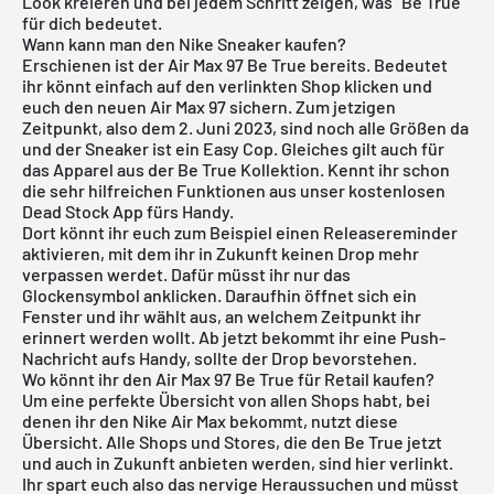
Look kreieren und bei jedem Schritt zeigen, was "Be True"
für dich bedeutet.
Wann kann man den Nike Sneaker kaufen?
Erschienen ist der Air Max 97 Be True bereits. Bedeutet
ihr könnt einfach auf den verlinkten Shop klicken und
euch den neuen Air Max 97 sichern. Zum jetzigen
Zeitpunkt, also dem 2. Juni 2023, sind noch alle Größen da
und der Sneaker ist ein Easy Cop. Gleiches gilt auch für
das Apparel aus der Be True Kollektion. Kennt ihr schon
die sehr hilfreichen Funktionen aus unser
kostenlosen
Dead Stock App
fürs Handy.
Dort könnt ihr euch zum Beispiel einen Releasereminder
aktivieren, mit dem ihr in Zukunft keinen Drop mehr
verpassen werdet. Dafür müsst ihr nur das
Glockensymbol anklicken. Daraufhin öffnet sich ein
Fenster und ihr wählt aus, an welchem Zeitpunkt ihr
erinnert werden wollt. Ab jetzt bekommt ihr eine Push-
Nachricht aufs Handy, sollte der Drop bevorstehen.
Wo könnt ihr den Air Max 97 Be True für Retail kaufen?
Um eine perfekte Übersicht von allen Shops habt, bei
denen ihr den
Nike Air Max
bekommt, nutzt diese
Übersicht. Alle Shops und Stores, die den Be True jetzt
und auch in Zukunft anbieten werden, sind hier verlinkt.
Ihr spart euch also das nervige Heraussuchen und müsst