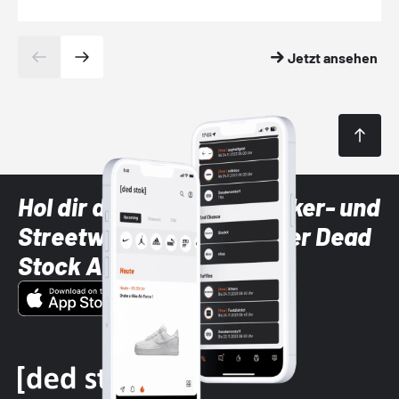
Jetzt ansehen
Hol dir die neuesten Sneaker- und
Streetwear-Brands mit der Dead
Stock App