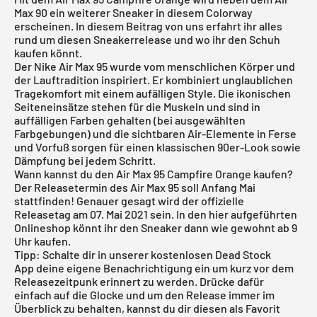
Max 90 ein weiterer Sneaker in diesem Colorway
erscheinen. In diesem Beitrag von uns erfahrt ihr alles
rund um diesen Sneakerrelease und wo ihr den Schuh
kaufen könnt.
Der Nike Air Max 95 wurde vom menschlichen Körper und
der Lauftradition inspiriert. Er kombiniert unglaublichen
Tragekomfort mit einem aufälligen Style. Die ikonischen
Seiteneinsätze stehen für die Muskeln und sind in
auffälligen Farben gehalten (bei ausgewählten
Farbgebungen) und die sichtbaren Air-Elemente in Ferse
und Vorfuß sorgen für einen klassischen 90er-Look sowie
Dämpfung bei jedem Schritt.
Wann kannst du den Air Max 95 Campfire Orange kaufen?
Der Releasetermin des Air Max 95 soll Anfang Mai
stattfinden! Genauer gesagt wird der offizielle
Releasetag am 07. Mai 2021 sein. In den hier aufgeführten
Onlineshop könnt ihr den Sneaker dann wie gewohnt ab 9
Uhr kaufen.
Tipp: Schalte dir in unserer
kostenlosen Dead Stock
App
deine eigene Benachrichtigung ein um kurz vor dem
Releasezeitpunk erinnert zu werden. Drücke dafür
einfach auf die Glocke und um den Release immer im
Überblick zu behalten, kannst du dir diesen als Favorit