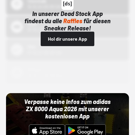
43einhalb
15.10.24 00:00 Uhr
In unserer Dead Stock App
findest du alle
Raffles
für diesen
Bstn
Sneaker Release!
01.10.22 00:00 Uhr
Hol dir unsere App
Nike
01.10.22 00:00 Uhr
Adidas
01.10.22 00:00 Uhr
Verpasse keine Infos zum adidas
ZX 8000 Aqua 2026 mit unserer
kostenlosen App