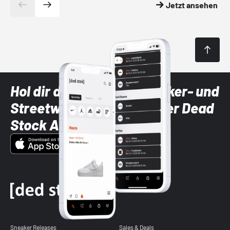
Jetzt ansehen
Hol dir die neuesten Sneaker- und
Streetwear-Brands mit der Dead
Stock App
Sneaker Releases
Sales & Deals