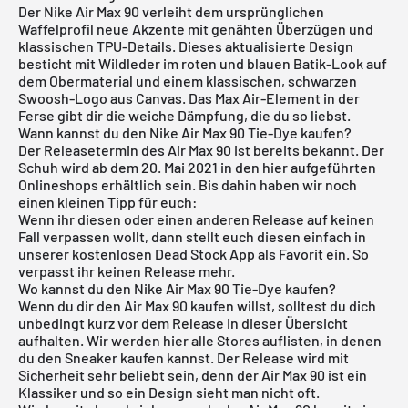
Der
Nike Air Max 90
verleiht dem ursprünglichen
Waffelprofil neue Akzente mit genähten Überzügen und
klassischen TPU-Details. Dieses aktualisierte Design
besticht mit Wildleder im roten und blauen Batik-Look auf
dem Obermaterial und einem klassischen, schwarzen
Swoosh-Logo aus Canvas. Das Max Air-Element in der
Ferse gibt dir die weiche Dämpfung, die du so liebst.
Wann kannst du den Nike Air Max 90 Tie-Dye kaufen?
Der Releasetermin des Air Max 90 ist bereits bekannt. Der
Schuh wird ab dem 20. Mai 2021 in den hier aufgeführten
Onlineshops erhältlich sein. Bis dahin haben wir noch
einen kleinen Tipp für euch:
Wenn ihr diesen oder einen anderen Release auf keinen
Fall verpassen wollt, dann stellt euch diesen einfach in
unserer
kostenlosen Dead Stock App
als Favorit ein. So
verpasst ihr keinen Release mehr.
Wo kannst du den Nike Air Max 90 Tie-Dye kaufen?
Wenn du dir den Air Max 90 kaufen willst, solltest du dich
unbedingt kurz vor dem Release in dieser Übersicht
aufhalten. Wir werden hier alle Stores auflisten, in denen
du den Sneaker kaufen kannst. Der Release wird mit
Sicherheit sehr beliebt sein, denn der Air Max 90 ist ein
Klassiker und so ein Design sieht man nicht oft.