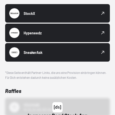
StockX
Hypeneedz
SneakerAsk
*Diese Seite enthält Partner-Links, die uns eine Provision einbringen können.
Für Dich entstehen dadurch keine zusätzlichen Kosten.
Raffles
43einhalb
15.10.24 00:00 Uhr