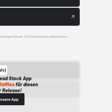
 einbringen können. Für Dich entstehen dadurch keine
Dead Stock App
Raffles
für diesen
 Release!
 unsere App