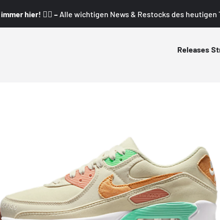
mmer hier! 👇🏼 –
Alle wichtigen News & Restocks des heutigen T
Releases
St