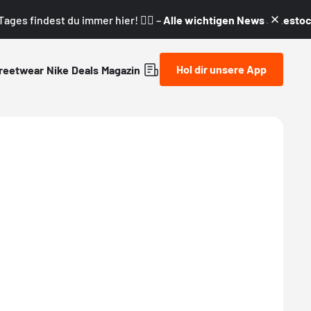
ages findest du immer hier! 👇🏼 –
Alle wichtigen News & Restock
Hol dir unsere App
reetwear
Nike
Deals
Magazin