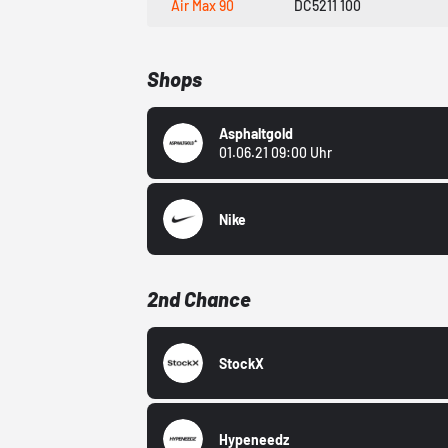
Air Max 90
DC5211 100
Shops
Asphaltgold
01.06.21 09:00 Uhr
Nike
2nd Chance
StockX
Hypeneedz