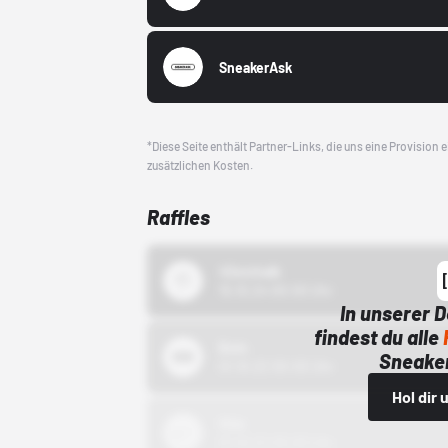
SneakerAsk
*Diese Seite enthält Partner-Links, die uns eine Provision
zusätzlichen Kosten.
Raffles
43einhalb
15.10.24 00:00 Uhr
In unserer 
findest du alle
Bstn
Sneaker
01.10.22 00:00 Uhr
Hol dir
Nike
01.10.22 00:00 Uhr