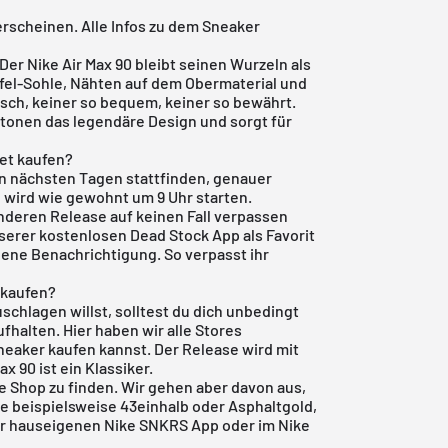
 erscheinen. Alle Infos zu dem Sneaker
 Der
Nike Air Max 90
bleibt seinen Wurzeln als
ffel-Sohle, Nähten auf dem Obermaterial und
disch, keiner so bequem, keiner so bewährt.
betonen das legendäre Design und sorgt für
let kaufen?
den nächsten Tagen stattfinden, genauer
 wird wie gewohnt um 9 Uhr starten.
anderen Release auf keinen Fall verpassen
serer kostenlosen Dead Stock
App
als Favorit
gene Benachrichtigung. So verpasst ihr
t kaufen?
schlagen willst, solltest du dich unbedingt
fhalten. Hier haben wir alle Stores
neaker kaufen kannst. Der Release wird mit
x 90 ist ein Klassiker.
ne Shop
zu finden. Wir gehen aber davon aus,
ie beispielsweise
43einhalb
oder Asphaltgold,
der hauseigenen
Nike SNKRS App
oder im
Nike