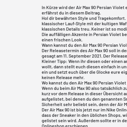
In Kürze wird der Air Max 90 Persian Violet
erfährst du in diesem Beitrag.
Hol dir bewährten Style und Tragekomfort.
klassischer Lauf-Style mit der kultigen Wa
klassischen Details treu. Keiner ist so mo
Die auffälligen Akzente in Persian Violet 
einen frischen Look.
Wann kannst du den Air Max 90 Persian Vio
Der Releasetermin des Air Max 90 soll in 
gesagt am 11. September 2021. Der Release
Kleiner Tipp: Wenn ihr diesen oder einen 
wollt, dann stellt euch diesen einfach in
un
ein und setzt euch über die Glocke eure ei
keinen Release mehr.
Wo kannst du den Air Max 90 Persian Viole
Wenn du beim Air Max 90 also tatsächlich zu
kurz vor dem Release in dieser Übersicht au
aufgelistet, bei denen du den genannten S
Sicherheit sehr beliebt sein, denn der Air Ma
Der Air Max 90 ist bis jetzt nur im
Nike Onli
dass der Sneaker in den üblichen Shops, w
gelistet sein wird. Außerdem sollte er in 
Onlineshop
erschienen.