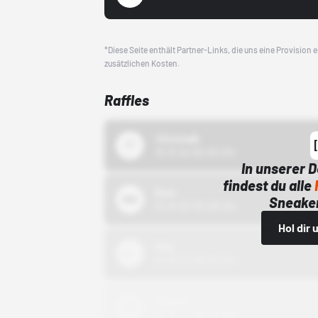
*Diese Seite enthält Partner-Links, die uns eine Provision
zusätzlichen Kosten.
Raffles
43einhalb
15.10.24 00:00 Uhr
In unserer 
findest du alle
Bstn
Sneaker
01.10.22 00:00 Uhr
Hol dir
Nike
01.10.22 00:00 Uhr
Adidas
01.10.22 00:00 Uhr