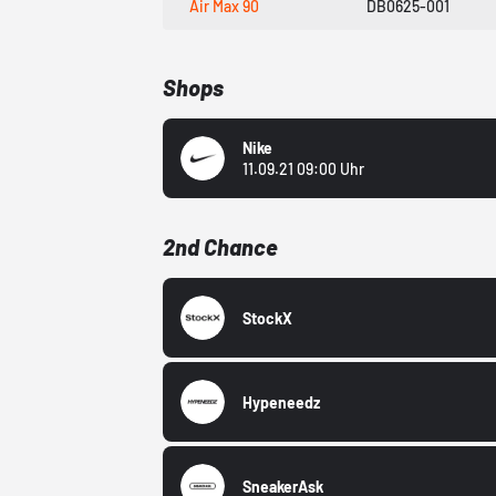
Air Max 90
DB0625-001
Shops
Nike
11.09.21 09:00 Uhr
2nd Chance
StockX
Hypeneedz
SneakerAsk