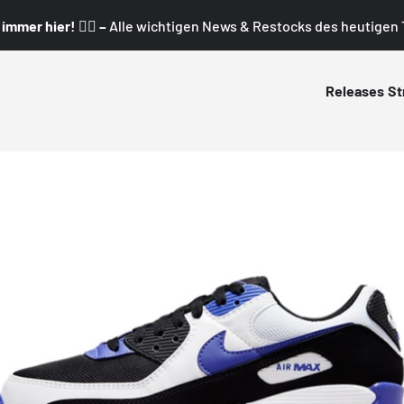
mmer hier! 👇🏼 –
Alle wichtigen News & Restocks des heutigen T
Releases
St