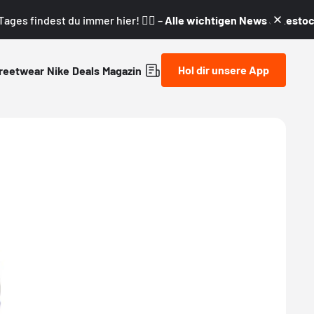
ages findest du immer hier! 👇🏼 –
Alle wichtigen News & Restock
Hol dir unsere App
reetwear
Nike
Deals
Magazin