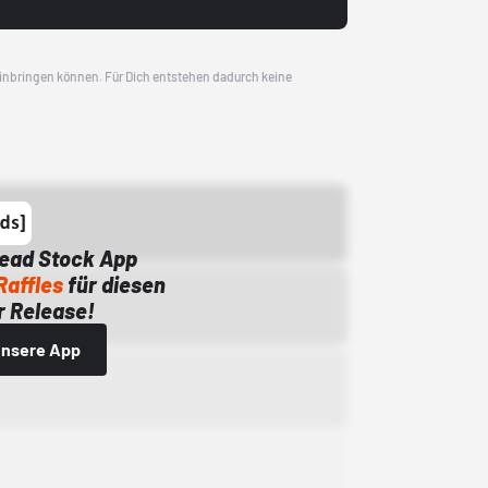
 einbringen können. Für Dich entstehen dadurch keine
Dead Stock App
Raffles
für diesen
 Release!
 unsere App