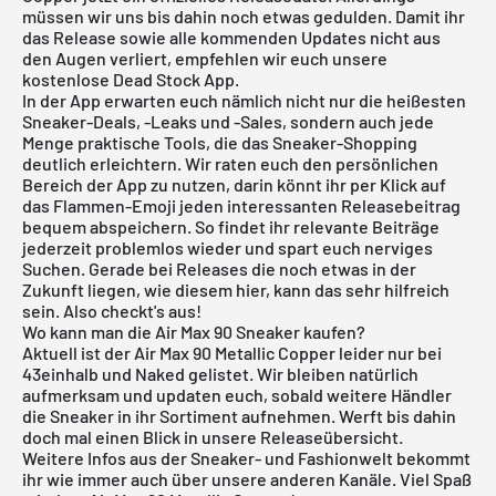
müssen wir uns bis dahin noch etwas gedulden. Damit ihr
das Release sowie alle kommenden Updates nicht aus
den Augen verliert, empfehlen wir euch unsere
kostenlose
Dead Stock App
.
In der App erwarten euch nämlich nicht nur die heißesten
Sneaker-Deals, -Leaks und -Sales, sondern auch jede
Menge praktische Tools, die das Sneaker-Shopping
deutlich erleichtern. Wir raten euch den persönlichen
Bereich der App zu nutzen, darin könnt ihr per Klick auf
das Flammen-Emoji jeden interessanten Releasebeitrag
bequem abspeichern. So findet ihr relevante Beiträge
jederzeit problemlos wieder und spart euch nerviges
Suchen. Gerade bei Releases die noch etwas in der
Zukunft liegen, wie diesem hier, kann das sehr hilfreich
sein. Also checkt's aus!
Wo kann man die Air Max 90 Sneaker kaufen?
Aktuell ist der Air Max 90 Metallic Copper leider nur bei
43einhalb und Naked gelistet. Wir bleiben natürlich
aufmerksam und updaten euch, sobald weitere Händler
die Sneaker in ihr Sortiment aufnehmen. Werft bis dahin
doch mal einen Blick in unsere
Releaseübersicht
.
Weitere Infos aus der Sneaker- und Fashionwelt bekommt
ihr wie immer auch über unsere anderen Kanäle. Viel Spaß