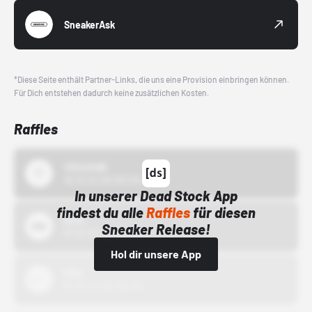
SneakerAsk
*Diese Seite enthält Partner-Links, die uns eine Provision einbringen können.
Für Dich entstehen dadurch keine zusätzlichen Kosten.
Raffles
43einhalb
15.10.24 00:00 Uhr
In unserer Dead Stock App
findest du alle
Raffles
für diesen
Bstn
Sneaker Release!
01.10.22 00:00 Uhr
Hol dir unsere App
Nike
01.10.22 00:00 Uhr