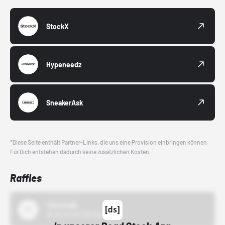
StockX
Hypeneedz
SneakerAsk
*Diese Seite enthält Partner-Links, die uns eine Provision einbringen können.
Für Dich entstehen dadurch keine zusätzlichen Kosten.
Raffles
43einhalb
15.10.24 00:00 Uhr