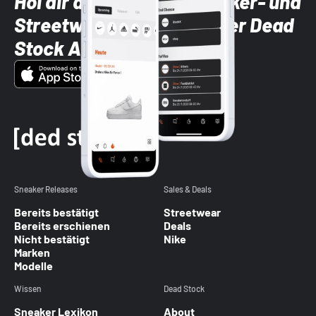
Hol dir die neuesten Sneaker- und
Streetwear-Brands mit der Dead
Stock App
Sneaker Releases
Sales & Deals
Bereits bestätigt
Streetwear
Bereits erschienen
Deals
Nicht bestätigt
Nike
Marken
Modelle
Wissen
Dead Stock
Sneaker Lexikon
About