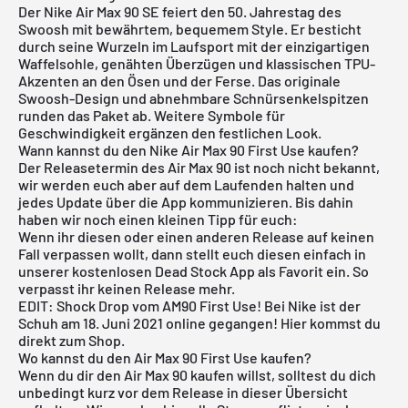
Der
Nike Air Max 90
SE feiert den 50. Jahrestag des
Swoosh mit bewährtem, bequemem Style. Er besticht
durch seine Wurzeln im Laufsport mit der einzigartigen
Waffelsohle, genähten Überzügen und klassischen TPU-
Akzenten an den Ösen und der Ferse. Das originale
Swoosh-Design und abnehmbare Schnürsenkelspitzen
runden das Paket ab. Weitere Symbole für
Geschwindigkeit ergänzen den festlichen Look.
Wann kannst du den Nike Air Max 90 First Use kaufen?
Der Releasetermin des Air Max 90 ist noch nicht bekannt,
wir werden euch aber auf dem Laufenden halten und
jedes Update über die App kommunizieren. Bis dahin
haben wir noch einen kleinen Tipp für euch:
Wenn ihr diesen oder einen anderen Release auf keinen
Fall verpassen wollt, dann stellt euch diesen einfach in
unserer
kostenlosen Dead Stock App
als Favorit ein. So
verpasst ihr keinen Release mehr.
EDIT: Shock Drop vom AM90 First Use! Bei Nike ist der
Schuh am 18. Juni 2021 online gegangen! Hier kommst du
direkt zum Shop
.
Wo kannst du den Air Max 90 First Use kaufen?
Wenn du dir den Air Max 90 kaufen willst, solltest du dich
unbedingt kurz vor dem Release in dieser Übersicht