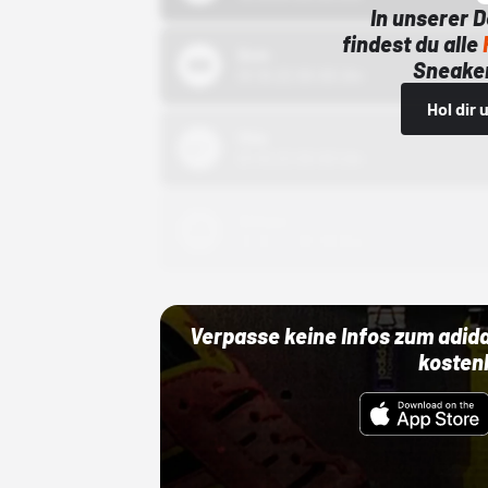
In unserer 
findest du alle
Bstn
Sneaker
01.10.22 00:00 Uhr
Hol dir
Nike
01.10.22 00:00 Uhr
Adidas
01.10.22 00:00 Uhr
Verpasse keine Infos zum adid
kosten