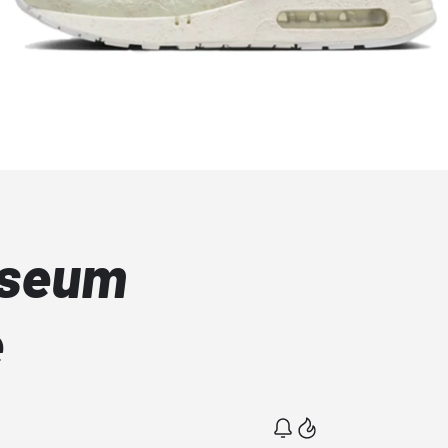
useum
e