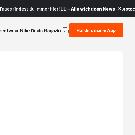
ages findest du immer hier! 👇🏼 –
Alle wichtigen News & Restock
Hol dir unsere App
reetwear
Nike
Deals
Magazin