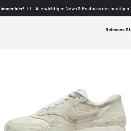
mmer hier! 👇🏼 –
Alle wichtigen News & Restocks des heutigen T
Releases
St