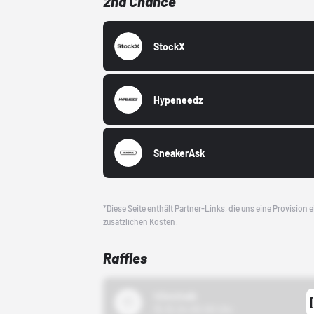
2nd Chance
StockX
Hypeneedz
SneakerAsk
*Diese Seite enthält Partner-Links, die uns eine Provision
zusätzlichen Kosten.
Raffles
43einhalb
15.10.24 00:00 Uhr