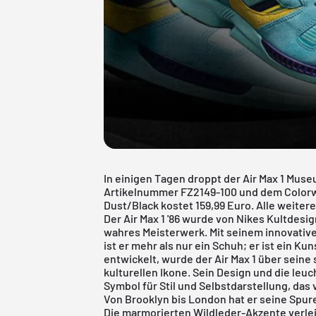
In einigen Tagen droppt der Air Max 1 Mus
Artikelnummer FZ2149-100 und dem Colo
Dust/Black kostet 159,99 Euro. Alle weitere
Der
Air Max 1
'86 wurde von Nikes Kultdesign
wahres Meisterwerk. Mit seinem innovativ
ist er mehr als nur ein Schuh; er ist ein K
entwickelt, wurde der Air Max 1 über seine
kulturellen Ikone. Sein Design und die le
Symbol für Stil und Selbstdarstellung, d
Von Brooklyn bis London hat er seine Spur
Die marmorierten Wildleder-Akzente verl