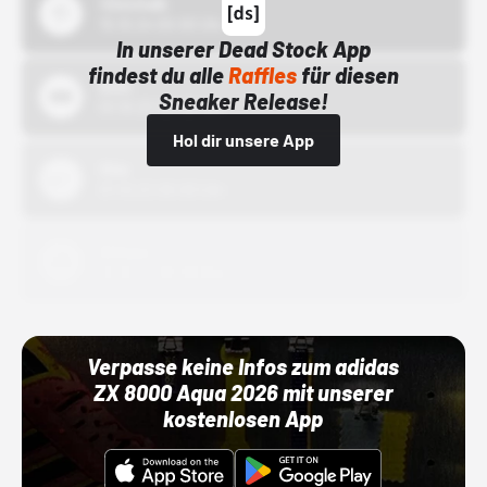
43einhalb
15.10.24 00:00 Uhr
In unserer Dead Stock App
findest du alle
Raffles
für diesen
Bstn
Sneaker Release!
01.10.22 00:00 Uhr
Hol dir unsere App
Nike
01.10.22 00:00 Uhr
Adidas
01.10.22 00:00 Uhr
Verpasse keine Infos zum adidas
ZX 8000 Aqua 2026 mit unserer
kostenlosen App