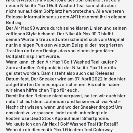
neuen Nike Air Max 1 Golf Washed Teal kannst du aber
nicht nur auf dem Golfplatz hervorstechen. Alle weiteren
Release Informationen zu dem AM1 bekommt ihr in diesem
Beitrag.
Der Air Max 90 wurde durch seine klaren Linien und seinen
zeitlosen Style bekannt. Der Nike Air Max 90 G bleibt
seinen Wurzeln treu und unterscheidet sich vom Original
nur in einigen Punkten wie zum Beispiel der integrierten
Traktion und dem Design, das von einem legendären
Golfplatz inspiriert wurde.
Wann kann ich den Air Max 1 Golf Washed Teal kaufen?
Zum aktuellen Zeitpunkt ist der
Nike Air Max 1
bereits
gelistet worden. Damit steht also auch das Releases
Datum fest. Der Sneaker wird am 07. April 2022 in den hier
aufgeführten Onlineshops erscheinen. Bis dahin haben
wir einen hilfreichen Tipp für euch:
Damit ihr den Release nicht verpasst, halten wir euch hier
natürlich auf dem Laufenden und lassen euch via Push-
Nachricht wissen, wann und wo der Sneaker droppt! Um
das nicht zu verpassen, ladet euch unbedingt die
kostenlose Dead Stock App
auf euer Smartphone.
Wo kaufe ich den Air Max 1 Golf Washed Teal für Retail?
Wenn du dir diesen Air Max 1 G in dem Teal Colorway