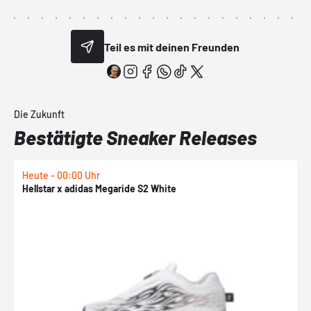
Teil es mit deinen Freunden
Die Zukunft
Bestätigte Sneaker Releases
Heute - 00:00 Uhr
H
Hellstar x adidas Megaride S2 White
N