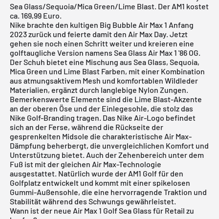
Sea Glass/Sequoia/Mica Green/Lime Blast. Der AM1 kostet
ca. 169,99 Euro.
Nike
brachte den kultigen Big Bubble
Air Max 1
Anfang
2023 zurück und feierte damit den Air Max Day. Jetzt
gehen sie noch einen Schritt weiter und kreieren eine
golftaugliche Version namens Sea Glass Air Max 1 '86 OG.
Der Schuh bietet eine Mischung aus Sea Glass, Sequoia,
Mica Green und Lime Blast Farben, mit einer Kombination
aus atmungsaktivem Mesh und komfortablen Wildleder
Materialien, ergänzt durch langlebige Nylon Zungen.
Bemerkenswerte Elemente sind die Lime Blast-Akzente
an der oberen Öse und der Einlegesohle, die stolz das
Nike Golf-Branding tragen. Das Nike Air-Logo befindet
sich an der Ferse, während die Rückseite der
gesprenkelten Midsole die charakteristische Air Max-
Dämpfung beherbergt, die unvergleichlichen Komfort und
Unterstützung bietet. Auch der Zehenbereich unter dem
Fuß ist mit der gleichen Air Max-Technologie
ausgestattet. Natürlich wurde der AM1 Golf für den
Golfplatz entwickelt und kommt mit einer spikelosen
Gummi-Außensohle, die eine hervorragende Traktion und
Stabilität während des Schwungs gewährleistet.
Wann ist der neue Air Max 1 Golf Sea Glass für Retail zu