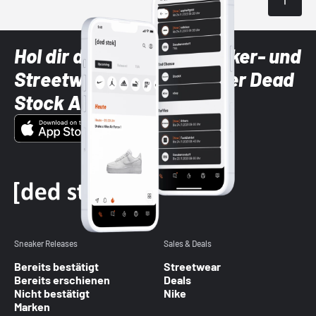
Hol dir die neuesten Sneaker- und
Streetwear-Brands mit der Dead
Stock App
Sneaker Releases
Sales & Deals
Bereits bestätigt
Streetwear
Bereits erschienen
Deals
Nicht bestätigt
Nike
Marken