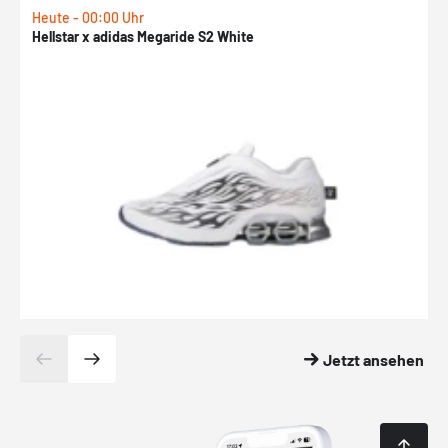
Heute - 00:00 Uhr
H
Hellstar x adidas Megaride S2 White
N
Jetzt ansehen