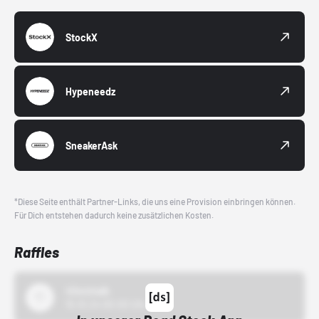
StockX
Hypeneedz
SneakerAsk
*Diese Seite enthält Partner-Links, die uns eine Provision einbringen können.
Für Dich entstehen dadurch keine zusätzlichen Kosten.
Raffles
43einhalb
15.10.24 00:00 Uhr