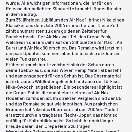
wurde. Alle wichtigen Informationen, die ihr für den
Release der beliebten Silhouette braucht, findet ihr hier
in dem Beitrag.
Zum 35. jährigen Jubiläum des Air Max 1, bringt Nike einen
Klassiker aus dem Jahr 2004 erneut heraus. Diese Zeit
zählt unumstritten zu dem goldenen Zeitalter für
Sneakerheads. Der Air Max war Teil des Crepe Pack,
welches in diesem Jahr auf den Silhouetten Air Max 1, Air
Burst und Air Max 90 erschien. Das Remake wird jetzt mit
ein paar Updates kommen, aber bleibt sich trotzdem an
vielen Punkten treu.
Früher als auch heute zeichnet sich der Schuh durch
seine Toebox aus, die aus Woven Hemp Material besteht
und namensgebend für den Schuh ist. Das Obermaterial
ist in braunes Wildleder gekleidet und auch der türkise
Nike-Swoosh ist geblieben. Ein besonderes Highlight ist
die Crepe-Sohle, die sonst eher selten auf Air Max
Modellen zu finden ist. Im direkten Vergleich sind der OG
und das Remake so gut wie identisch. Aus praktischen
Gründen hat Nike das Obermaterial des 2004er-Modell
ersetzt durch ein tragbares Flecht-Upper, das nicht so
anfällig für Faltenbildung ist. So habt ihr noch länger
Freude daran, den Crepe Hemp zu tragen.
Wann ist der Releasetermin des Air Max 1 Crepe Hemp ?