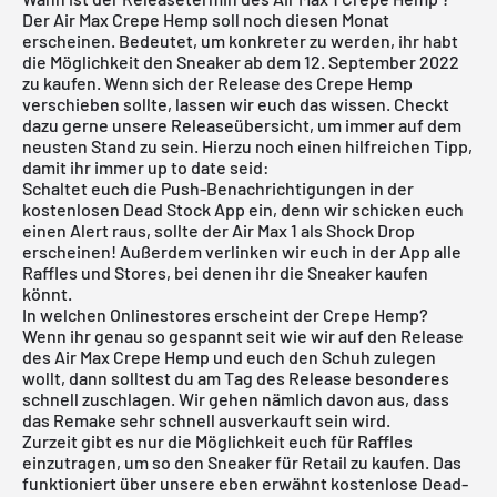
Der Air Max Crepe Hemp soll noch diesen Monat
erscheinen. Bedeutet, um konkreter zu werden, ihr habt
die Möglichkeit den Sneaker ab dem 12. September 2022
zu kaufen. Wenn sich der Release des Crepe Hemp
verschieben sollte, lassen wir euch das wissen. Checkt
dazu gerne unsere
Releaseübersicht
, um immer auf dem
neusten Stand zu sein. Hierzu noch einen hilfreichen Tipp,
damit ihr immer up to date seid:
Schaltet euch die Push-Benachrichtigungen in der
kostenlosen Dead Stock App
ein, denn wir schicken euch
einen Alert raus, sollte der Air Max 1 als Shock Drop
erscheinen! Außerdem verlinken wir euch in der App alle
Raffles und Stores, bei denen ihr die Sneaker kaufen
könnt.
In welchen Onlinestores erscheint der Crepe Hemp?
Wenn ihr genau so gespannt seit wie wir auf den Release
des Air Max Crepe Hemp und euch den Schuh zulegen
wollt, dann solltest du am Tag des Release besonderes
schnell zuschlagen. Wir gehen nämlich davon aus, dass
das Remake sehr schnell ausverkauft sein wird.
Zurzeit gibt es nur die Möglichkeit euch für Raffles
einzutragen, um so den Sneaker für Retail zu kaufen. Das
funktioniert über unsere eben erwähnt
kostenlose Dead-