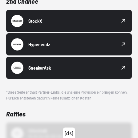
2nd Chance
StockX
Hypeneedz
SneakerAsk
*Diese Seite enthält Partner-Links, die uns eine Provision einbringen können.
Für Dich entstehen dadurch keine zusätzlichen Kosten.
Raffles
43einhalb
15.10.24 00:00 Uhr