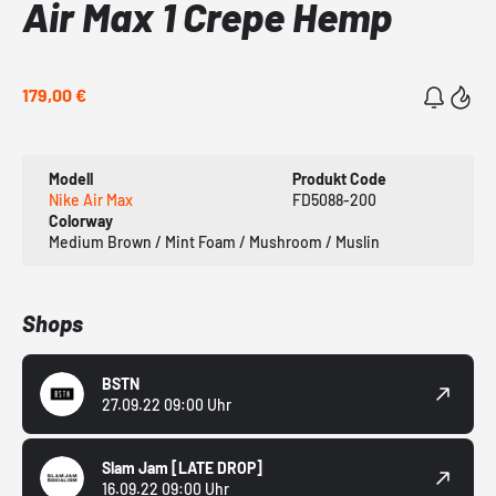
Air Max 1 Crepe Hemp
179,00 €
Modell
Produkt Code
Nike Air Max
FD5088-200
Colorway
Medium Brown / Mint Foam / Mushroom / Muslin
Shops
BSTN
27.09.22 09:00 Uhr
Slam Jam
[LATE DROP]
16.09.22 09:00 Uhr