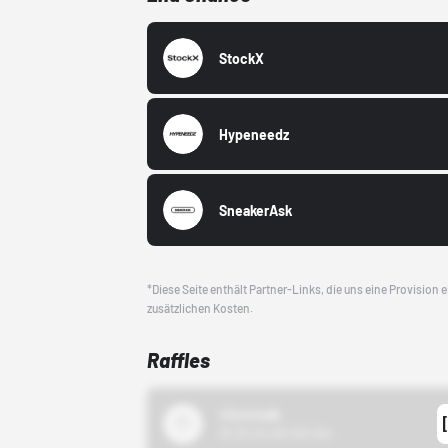
StockX
Hypeneedz
SneakerAsk
*Diese Seite enthält Partner-Links, die uns eine Provision
zusätzlichen Kosten.
Raffles
43einhalb
15.10.24 00:00 Uhr