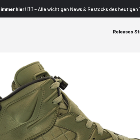
mmer hier! 👇🏼 –
Alle wichtigen News & Restocks des heutigen T
Releases
St