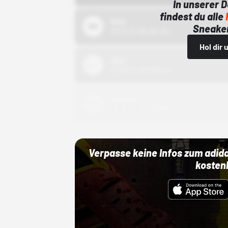
In unserer 
findest du alle
Bstn
Sneaker
01.10.22 00:00 Uhr
Hol dir
Nike
01.10.22 00:00 Uhr
Adidas
01.10.22 00:00 Uhr
Verpasse keine Infos zum adid
kosten