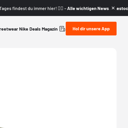
ages findest du immer hier! 👇🏼 –
Alle wichtigen News & Restock
Hol dir unsere App
reetwear
Nike
Deals
Magazin