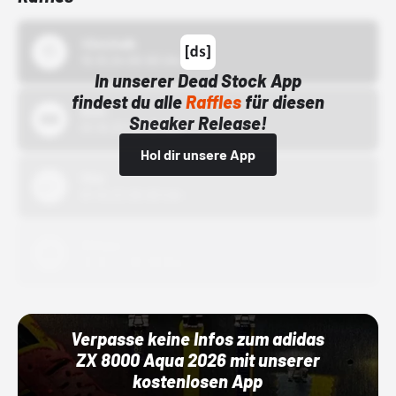
43einhalb
15.10.24 00:00 Uhr
In unserer Dead Stock App
findest du alle
Raffles
für diesen
Bstn
Sneaker Release!
01.10.22 00:00 Uhr
Hol dir unsere App
Nike
01.10.22 00:00 Uhr
Adidas
01.10.22 00:00 Uhr
Verpasse keine Infos zum adidas
ZX 8000 Aqua 2026 mit unserer
kostenlosen App