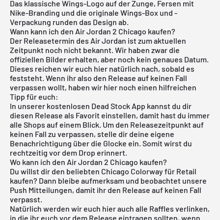
Das klassische Wings-Logo auf der Zunge, Fersen mit
Nike-Branding und die originale Wings-Box und -
Verpackung runden das Design ab.
Wann kann ich den Air Jordan 2 Chicago kaufen?
Der Releasetermin des Air Jordan ist zum aktuellen
Zeitpunkt noch nicht bekannt. Wir haben zwar die
offiziellen Bilder erhalten, aber noch kein genaues Datum.
Dieses reichen wir euch hier natürlich nach, sobald es
feststeht. Wenn ihr also den Release auf keinen Fall
verpassen wollt, haben wir hier noch einen hilfreichen
Tipp für euch:
In unserer
kostenlosen Dead Stock App
kannst du dir
diesen Release als Favorit einstellen, damit hast du immer
alle Shops auf einem Blick. Um den Releasezeitpunkt auf
keinen Fall zu verpassen, stelle dir deine eigene
Benachrichtigung über die Glocke ein. Somit wirst du
rechtzeitig vor dem Drop erinnert.
Wo kann ich den Air Jordan 2 Chicago kaufen?
Du willst dir den beliebten Chicago Colorway für Retail
kaufen? Dann bleibe aufmerksam und beobachtet unsere
Push Mitteilungen, damit ihr den Release auf keinen Fall
verpasst.
Natürlich werden wir euch hier auch alle Raffles verlinken,
in die ihr euch vor dem Release eintragen sollten, wenn