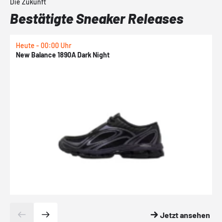
Die Zukunft
Bestätigte Sneaker Releases
Heute - 00:00 Uhr
H
New Balance 1890A Dark Night
A
Jetzt ansehen