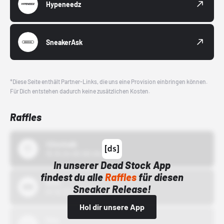
Hypeneedz
SneakerAsk
*Diese Seite enthält Partner-Links, die uns eine Provision einbringen können.
Für Dich entstehen dadurch keine zusätzlichen Kosten.
Raffles
43einhalb
15.10.24 00:00 Uhr
In unserer Dead Stock App
findest du alle
Raffles
für diesen
Bstn
Sneaker Release!
01.10.22 00:00 Uhr
Hol dir unsere App
Nike