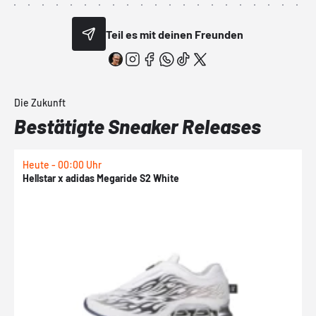
Teil es mit deinen Freunden
Die Zukunft
Bestätigte Sneaker Releases
Heute - 00:00 Uhr
H
Hellstar x adidas Megaride S2 White
N