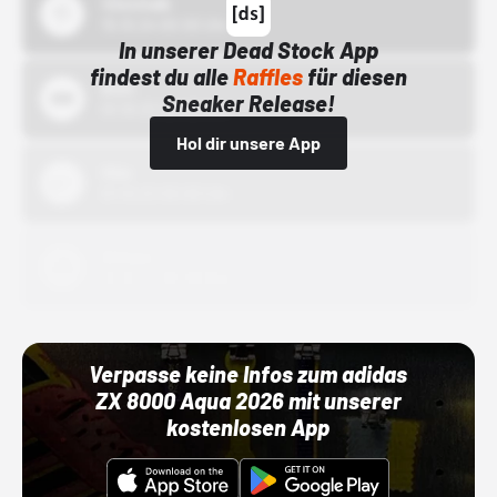
43einhalb
15.10.24 00:00 Uhr
In unserer Dead Stock App
findest du alle
Raffles
für diesen
Bstn
Sneaker Release!
01.10.22 00:00 Uhr
Hol dir unsere App
Nike
01.10.22 00:00 Uhr
Adidas
01.10.22 00:00 Uhr
Verpasse keine Infos zum adidas
ZX 8000 Aqua 2026 mit unserer
kostenlosen App