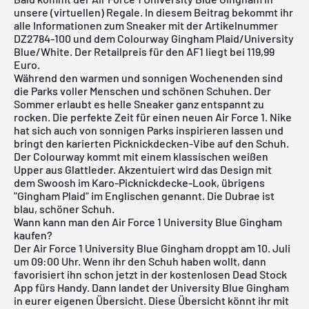
unsere (virtuellen) Regale. In diesem Beitrag bekommt ihr
alle Informationen zum Sneaker mit der Artikelnummer
DZ2784-100 und dem Colourway Gingham Plaid/University
Blue/White. Der Retailpreis für den AF1 liegt bei 119,99
Euro.
Während den warmen und sonnigen Wochenenden sind
die Parks voller Menschen und schönen Schuhen. Der
Sommer erlaubt es helle Sneaker ganz entspannt zu
rocken. Die perfekte Zeit für einen neuen Air Force 1.
Nike
hat sich auch von sonnigen Parks inspirieren lassen und
bringt den karierten Picknickdecken-Vibe auf den Schuh.
Der Colourway kommt mit einem klassischen weißen
Upper aus Glattleder. Akzentuiert wird das Design mit
dem Swoosh im Karo-Picknickdecke-Look, übrigens
"Gingham Plaid" im Englischen genannt. Die Dubrae ist
blau, schöner Schuh.
Wann kann man den Air Force 1 University Blue Gingham
kaufen?
Der Air Force 1 University Blue Gingham droppt am 10. Juli
um 09:00 Uhr. Wenn ihr den Schuh haben wollt, dann
favorisiert ihn schon jetzt in der
kostenlosen Dead Stock
App
fürs Handy. Dann landet der University Blue Gingham
in eurer eigenen Übersicht. Diese Übersicht könnt ihr mit