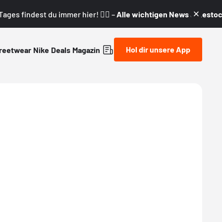
ages findest du immer hier! 👇🏼 –
Alle wichtigen News & Restock
Hol dir unsere App
reetwear
Nike
Deals
Magazin