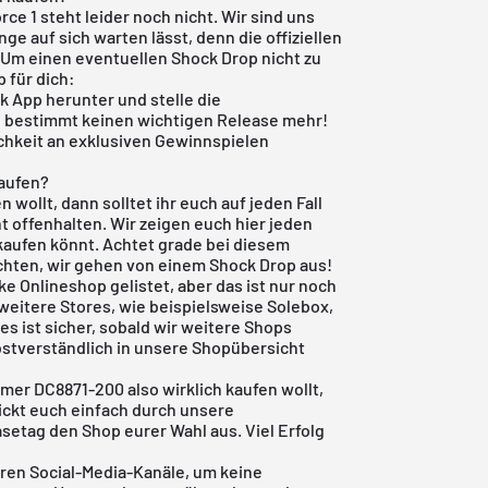
rce 1 steht leider noch nicht. Wir sind uns
ge auf sich warten lässt, denn die offiziellen
t. Um einen eventuellen Shock Drop nicht zu
 für dich:
ck App
herunter und stelle die
u bestimmt keinen wichtigen Release mehr!
ichkeit an exklusiven Gewinnspielen
kaufen?
 wollt, dann solltet ihr euch auf jeden Fall
 offenhalten. Wir zeigen euch hier jeden
kaufen könnt. Achtet grade bei diesem
hten, wir gehen von einem Shock Drop aus!
ke Onlineshop
gelistet, aber das ist nur noch
h weitere Stores, wie beispielsweise
Solebox
,
 ist sicher, sobald wir weitere Shops
bstverständlich in unsere
Shopübersicht
mmer DC8871-200 also wirklich kaufen wollt,
lickt euch einfach durch unsere
etag den Shop eurer Wahl aus. Viel Erfolg
ren Social-Media-Kanäle, um keine