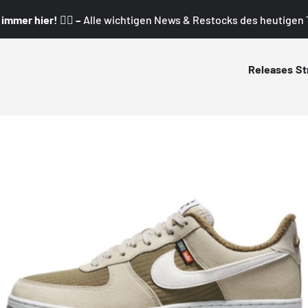
mmer hier! 👇🏼 –
Alle wichtigen News & Restocks des heutigen T
Releases
St