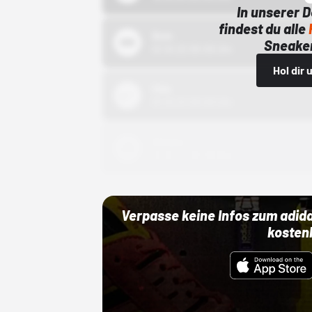
In unserer 
findest du alle
Bstn
Sneaker
01.10.22 00:00 Uhr
Hol dir
Nike
01.10.22 00:00 Uhr
Adidas
01.10.22 00:00 Uhr
Verpasse keine Infos zum adid
kosten