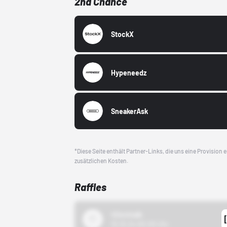
2nd Chance
StockX
Hypeneedz
SneakerAsk
*Diese Seite enthält Partner-Links, die uns eine Provision
zusätzlichen Kosten.
Raffles
43einhalb
15.10.24 00:00 Uhr