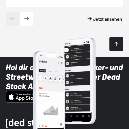
Jetzt ansehen
Hol dir die neuesten Sneaker- und
Streetwear-Brands mit der Dead
Stock App