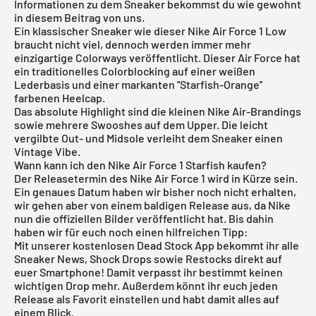
Informationen zu dem Sneaker bekommst du wie gewohnt
in diesem Beitrag von uns.
Ein klassischer Sneaker wie dieser
Nike Air Force 1
Low
braucht nicht viel, dennoch werden immer mehr
einzigartige Colorways veröffentlicht. Dieser Air Force hat
ein traditionelles Colorblocking auf einer weißen
Lederbasis und einer markanten ''Starfish-Orange''
farbenen Heelcap.
Das absolute Highlight sind die kleinen Nike Air-Brandings
sowie mehrere Swooshes auf dem Upper. Die leicht
vergilbte Out- und Midsole verleiht dem Sneaker einen
Vintage Vibe.
Wann kann ich den Nike Air Force 1 Starfish kaufen?
Der Releasetermin des Nike Air Force 1 wird in Kürze sein.
Ein genaues Datum haben wir bisher noch nicht erhalten,
wir gehen aber von einem baldigen Release aus, da Nike
nun die offiziellen Bilder veröffentlicht hat. Bis dahin
haben wir für euch noch einen hilfreichen Tipp:
Mit unserer
kostenlosen Dead Stock App
bekommt ihr alle
Sneaker News, Shock Drops sowie Restocks direkt auf
euer Smartphone! Damit verpasst ihr bestimmt keinen
wichtigen Drop mehr. Außerdem könnt ihr euch jeden
Release als Favorit einstellen und habt damit alles auf
einem Blick.