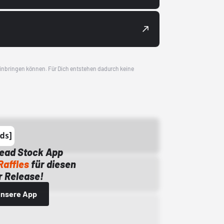
 einbringen können. Für Dich entstehen dadurch keine
Dead Stock App
Raffles
für diesen
 Release!
 unsere App