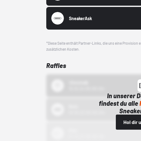
SneakerAsk
*Diese Seite enthält Partner-Links, die uns eine Provision
zusätzlichen Kosten.
Raffles
43einhalb
15.10.24 00:00 Uhr
In unserer 
findest du alle
Bstn
Sneaker
01.10.22 00:00 Uhr
Hol dir
Nike
01.10.22 00:00 Uhr