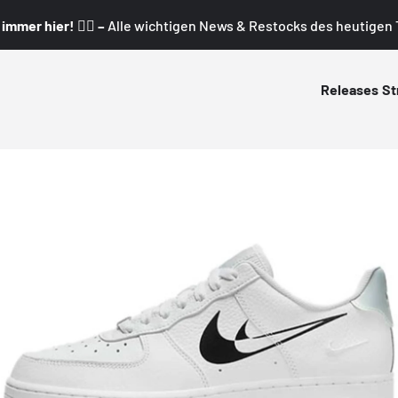
mmer hier! 👇🏼 –
Alle wichtigen News & Restocks des heutigen T
Releases
St