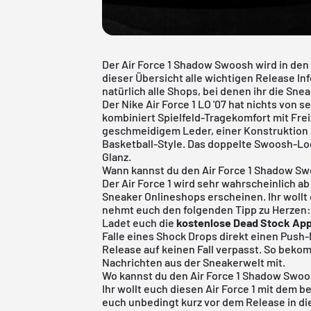
Der Air Force 1 Shadow Swoosh wird in den
dieser Übersicht alle wichtigen Release I
natürlich alle Shops, bei denen ihr die Sne
Der Nike Air Force 1 LO '07 hat nichts von 
kombiniert Spielfeld-Tragekomfort mit Frei
geschmeidigem Leder, einer Konstruktion im
Basketball-Style. Das doppelte Swoosh-Log
Glanz.
Wann kannst du den Air Force 1 Shadow S
Der Air Force 1 wird sehr wahrscheinlich ab
Sneaker Onlineshops erscheinen. Ihr wollt
nehmt euch den folgenden Tipp zu Herzen
Ladet euch die
kostenlose Dead Stock Ap
Falle eines Shock Drops direkt einen Push-
Release auf keinen Fall verpasst. So beko
Nachrichten aus der Sneakerwelt mit.
Wo kannst du den Air Force 1 Shadow Swo
Ihr wollt euch diesen Air Force 1 mit dem 
euch unbedingt kurz vor dem Release in di