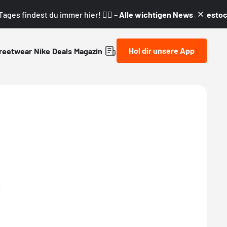
ages findest du immer hier! 👇🏼 –
Alle wichtigen News & Restock
Hol dir unsere App
reetwear
Nike
Deals
Magazin