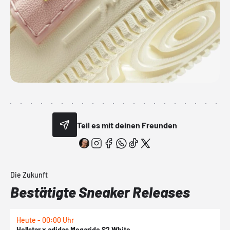
Teil es mit deinen Freunden
Die Zukunft
Bestätigte Sneaker Releases
Heute - 00:00 Uhr
H
Hellstar x adidas Megaride S2 White
N