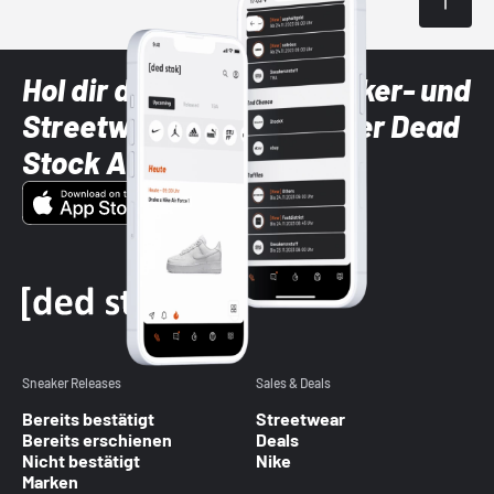
Hol dir die neuesten Sneaker- und
Streetwear-Brands mit der Dead
Stock App
Sneaker Releases
Sales & Deals
Bereits bestätigt
Streetwear
Bereits erschienen
Deals
Nicht bestätigt
Nike
Marken