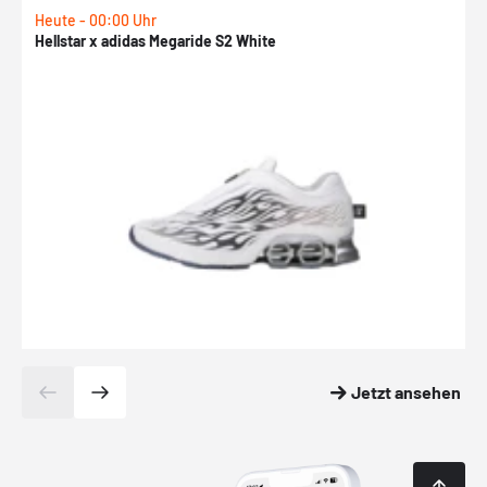
Heute - 00:00 Uhr
H
Hellstar x adidas Megaride S2 White
N
Jetzt ansehen