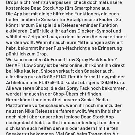
Drops nicht mehr zu verpassen, check doch mal unsere
kostenlose Dead Stock App
fürs Smartphone aus.
Die App hat mit einige hilfreiche Funktionen, die euch
helfen limitierte Sneaker für Retailpreise zu kaufen. So
könnt ihr zum Beispiel die Releasereminder Funktion
aktivieren. Dafür klickt ihr auf das Glocken-Symbol und
wählt den Zeitpunkt aus, an dem ihr zum Release erinnert
werden wollt. Wenn ihr auch eure Mitteilungen aktiviert
habt, bekommt ihr per Push-Nachricht eine Erinnerung
pünktlich zum Drop.
Wo kann man den Air Force 1 Low Spray Pack kaufen?
Der AF 1 Low Spray ist bereits online. Ihr könnt ihn direkt
bei
Nike
kaufen.
Snipes
verkauft den Sneaker auch,
allerdings nur ab Größe EU41. Der Air Force 1 Low, mit der
Artikelnummer FD9758-100, kostet übrigens 129,99 Euro.
Alle weiteren Shops, die das Spray Pack noch bekommen,
werdet ihr auch in der Shop-Übersicht finden.
Gerne könnt ihr einmal bei unseren Social-Media-
Plattformen vorbeischauen, wenn ihr noch mehr zu den
neusten Nike Releases erfahren wollt. Wenn ihr bisher
noch nicht über unsere
kostenlose Dead Stock App
nachgedacht habt, solltet ihr das unbedingt tun, denn
sich kann euch helfen den ein oder andern limitierten
Sneaker zu bekommen. Viel Spaß beim Tragen des Air