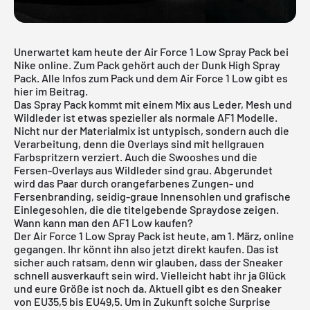
Unerwartet kam heute der Air Force 1 Low Spray Pack bei
Nike
online. Zum Pack gehört auch der Dunk High Spray
Pack. Alle Infos zum Pack und dem
Air Force 1
Low gibt es
hier im Beitrag.
Das Spray Pack kommt mit einem Mix aus Leder, Mesh und
Wildleder ist etwas spezieller als normale AF1 Modelle.
Nicht nur der Materialmix ist untypisch, sondern auch die
Verarbeitung, denn die Overlays sind mit hellgrauen
Farbspritzern verziert. Auch die Swooshes und die
Fersen-Overlays aus Wildleder sind grau. Abgerundet
wird das Paar durch orangefarbenes Zungen- und
Fersenbranding, seidig-graue Innensohlen und grafische
Einlegesohlen, die die titelgebende Spraydose zeigen.
Wann kann man den AF1 Low kaufen?
Der Air Force 1 Low Spray Pack ist heute, am 1. März, online
gegangen. Ihr könnt ihn also jetzt direkt kaufen. Das ist
sicher auch ratsam, denn wir glauben, dass der Sneaker
schnell ausverkauft sein wird. Vielleicht habt ihr ja Glück
und eure Größe ist noch da. Aktuell gibt es den Sneaker
von EU35,5 bis EU49,5. Um in Zukunft solche Surprise