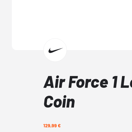
Air Force 1 
Coin
129,99 €