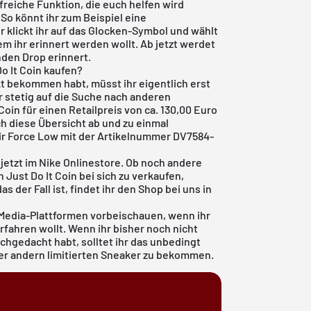
lfreiche Funktion, die euch helfen wird
 So könnt ihr zum Beispiel eine
 klickt ihr auf das Glocken-Symbol und wählt
m ihr erinnert werden wollt. Ab jetzt werdet
den Drop erinnert.
Do It Coin kaufen?
nkt bekommen habt, müsst ihr eigentlich erst
 stetig auf die Suche nach anderen
 Coin für einen Retailpreis von ca. 130,00 Euro
ch diese Übersicht ab und zu einmal
ir Force Low mit der Artikelnummer DV7584-
 jetzt im
Nike Onlinestore
. Ob noch andere
Just Do It Coin bei sich zu verkaufen,
 der Fall ist, findet ihr den Shop bei uns in
-Media-Plattformen vorbeischauen, wenn ihr
fahren wollt. Wenn ihr bisher noch nicht
chgedacht habt, solltet ihr das unbedingt
der andern limitierten Sneaker zu bekommen.