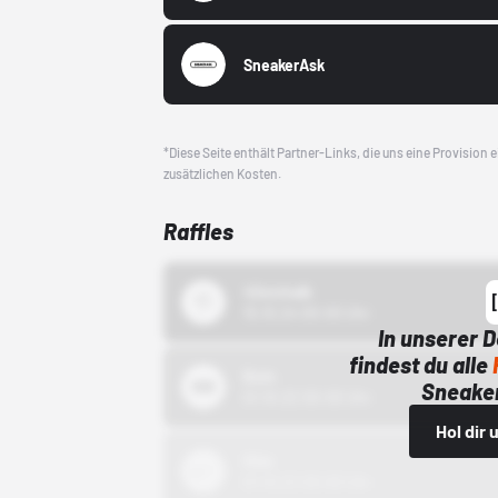
SneakerAsk
*Diese Seite enthält Partner-Links, die uns eine Provision
zusätzlichen Kosten.
Raffles
43einhalb
15.10.24 00:00 Uhr
In unserer 
findest du alle
Bstn
Sneaker
01.10.22 00:00 Uhr
Hol dir
Nike
01.10.22 00:00 Uhr