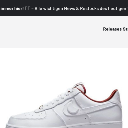
mmer hier! 👇🏼 –
Alle wichtigen News & Restocks des heutigen T
Releases
St