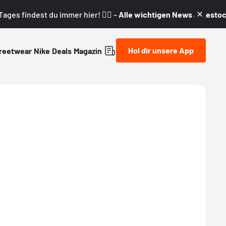
ages findest du immer hier! 👇🏼 –
Alle wichtigen News & Restock
Hol dir unsere App
reetwear
Nike
Deals
Magazin