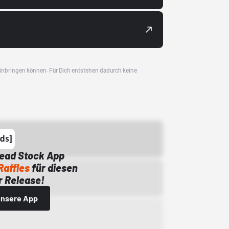
 einbringen können. Für Dich entstehen dadurch keine
Dead Stock App
Raffles
für diesen
 Release!
 unsere App