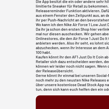
Die App besitzt die ein oder andere sehr hi
limitierte Sneaker für Retail zu bekommen.
Releasereminder Funktion aktivieren. Dafür
aus einem Fenster den Zeitpunkt aus, an de
ihr per Push-Nachricht an den bevorstehen
Wo kann ich den Nike Air Force 1 Low Just 
Da ihr ja schon den ersten Shop hier verli
mal nur diesen auschecken. Wir gehen aber
Onlinestores, die den Air Force 1 Just Do It
anbieten werden. Also ihr seht, es lohnt si
abzuchecken, wenn ihr Interesse an dem A
100 habt.
Kaufen könnt ihr den AF1 Just Do It Coin ab
Retailer sich dazu entscheiden werden, den 
können wir leider noch nicht sagen. Wenn das
der
Releaseübersicht
.
Gerne könnt ihr einmal bei unseren Social
noch mehr zu den neusten Nike Releases er
über unsere
kostenlose Dead Stock App
na
tun, denn sich kann euch helfen den ein o