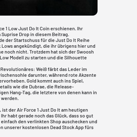
e 1 Low Just Do It Coin erschienen. Ihr
Suprise Drop in diesem Beitrag.
de der Startschuss für die Just Do It Reihe
 Lows angekündigt, die ihr übrigens
hier
und
se noch nicht. Trotzdem hat sich der Swoosh
 Low Modell zu starten und die Silhouette
s Revolutionäres: Weiß färbt das Leder im
ischensohle darunter, während rote Akzente
ervorheben. Gold kommt auch ins Spiel,
tails wie die Dubrae, die Release-
gen Hang-Tag, die letztere von denen kann in
t werden.
 ist der Air Force 1 Just Do It am heutigen
 Ihr habt gerade noch das Glück, dass so gut
so einfach den verlinkten Shop auschecken und
von unserer
kostenlosen Dead Stock App
fürs