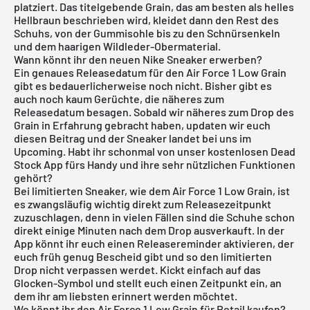
platziert. Das titelgebende Grain, das am besten als helles
Hellbraun beschrieben wird, kleidet dann den Rest des
Schuhs, von der Gummisohle bis zu den Schnürsenkeln
und dem haarigen Wildleder-Obermaterial.
Wann könnt ihr den neuen Nike Sneaker erwerben?
Ein genaues Releasedatum für den Air Force 1 Low Grain
gibt es bedauerlicherweise noch nicht. Bisher gibt es
auch noch kaum Gerüchte, die näheres zum
Releasedatum besagen. Sobald wir näheres zum Drop des
Grain in Erfahrung gebracht haben, updaten wir euch
diesen Beitrag und der Sneaker landet bei uns im
Upcoming. Habt ihr schonmal von unser
kostenlosen Dead
Stock App
fürs Handy und ihre sehr nützlichen Funktionen
gehört?
Bei limitierten Sneaker, wie dem Air Force 1 Low Grain, ist
es zwangsläufig wichtig direkt zum Releasezeitpunkt
zuzuschlagen, denn in vielen Fällen sind die Schuhe schon
direkt einige Minuten nach dem Drop ausverkauft. In der
App könnt ihr euch einen Releasereminder aktivieren, der
euch früh genug Bescheid gibt und so den limitierten
Drop nicht verpassen werdet. Kickt einfach auf das
Glocken-Symbol und stellt euch einen Zeitpunkt ein, an
dem ihr am liebsten erinnert werden möchtet.
Wo könnt ihr den Air Force 1 Low Grain für Retail kaufen?