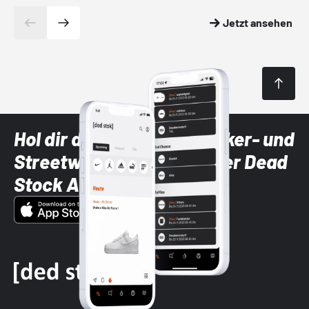
Jetzt ansehen
Hol dir die neuesten Sneaker- und
Streetwear-Brands mit der Dead
Stock App