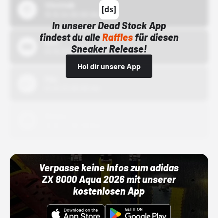
43einhalb
15.10.24 00:00 Uhr
In unserer Dead Stock App
findest du alle
Raffles
für diesen
Bstn
Sneaker Release!
01.10.22 00:00 Uhr
Hol dir unsere App
Nike
01.10.22 00:00 Uhr
Adidas
01.10.22 00:00 Uhr
Verpasse keine Infos zum adidas
ZX 8000 Aqua 2026 mit unserer
kostenlosen App