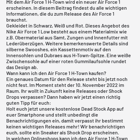
Mit dem Air Force 1 H-Town wird ein neuer Air Force 1
erscheinen. In diesem Beitrag findest du alle wichtigen
Informationen, die du zum Release des Air Force 1
brauchst.
Gekleidet in Schwarz, Weiß und Rot. Dieses Angebot des
Nike Air Force 1 Low besteht aus einem Materialmix wie
z.B. Obermaterial aus Samt, Zungen und Innenfutter mit
Lederüberzügen. Weitere bemerkenswerte Details sind
silberne Swooshes, ein Kassettenmotiv auf den
Innensohlen und Dubraes aus H-Town-Spitze. Eine weiße
Zwischensohle auf einer roten Gummilaufsohle rundet
das Design ab.
Wann kann ich den Air Force 1 H-Town kaufen?
Ein genaues Datum für den Release steht bis jetzt noch
nicht fest. Im Moment steht der 10. November 2022 im
Raum. Ihr wollt in Zukunft keine Releases oder Shock
Drops verpassen? Dann haben wir jetzt einen richtig
guten Tipp für euch:
Holt euch jetzt unsere
kostenlose Dead Stock App
auf
euer Smartphone und stellt unbedingt die
Benachrichtigungen ein, damit verpasst ihr bestimmt
keinen wichtigen Releases mehr! Wir benachrichtigen
euch, sollte ein Sneaker als Shock Drop erscheinen.
In welchen Onlineshops kann ich den Air Force 1 H-Town