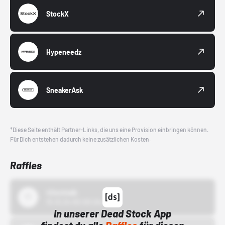
StockX
Hypeneedz
SneakerAsk
*Diese Seite enthält Partner-Links, die uns eine Provision einbringen können.
Für Dich entstehen dadurch keine zusätzlichen Kosten.
Raffles
43einhalb
15.10.24 00:00 Uhr
In unserer Dead Stock App