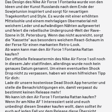
Das Design des
Nike Air Force 1
Fontanka wurde von den
Ideen und der Kunst Russlands nach dem Ende der
Sowjetunion inspiriert und sorgt für neuartigen
Tragekomfort und Style. Es wurde mit einer erhöhten
Mittelsohle und einem mehrlagigen Obermaterial mit
weichem Leder und aufwändigen Nähten aufgewertet
und feiert die rebellische Underground-Welt der Rave-
Szene in St. Petersburg. Wenn das nicht ausreicht, sorgt
die "Kassette" aus besonders weichem React-Schaum in
der Ferse für einen markanten Retro-Look.
Ab wann kann man den Air Force 1 Fontanka Rattan
kaufen?
Der offizielle Releasetermin des Nike Air Force 1 soll noch
in diesem Jahr stattfinden, allerdings wurde noch kein
genaues Datum genannt. Um einen eventuellen Shock
Drop nicht zu verpassen, haben wir einen hilfreichen Tipp
für dich:
Lade dir unsere
kostenlose Dead Stock App
herunter und
stelle die Benachrichtigungen ein, damit verpasst du
bestimmt keinen Release mehr!
Wo kann ich den Air Force 1 Fontanka Rattan kaufen?
Wenn ihr am Nike AF 1 interessiert seid und euch
unbedingt diesen Sneaker kaufen wollt, dann solltet ihr
euch auf jeden Fall vor dem Release diese Übersicht