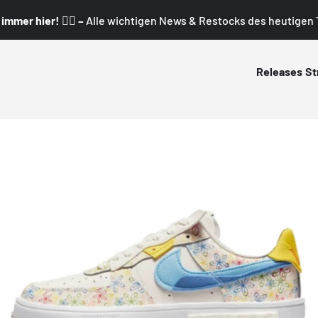
mmer hier! 👇🏼 –
Alle wichtigen News & Restocks des heutigen T
Releases
St