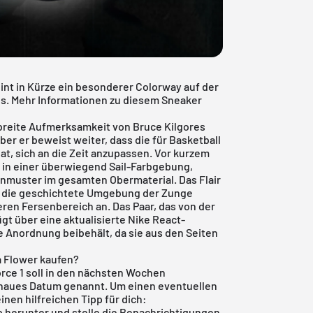
int in Kürze ein besonderer Colorway auf der
res. Mehr Informationen zu diesem Sneaker
e breite Aufmerksamkeit von Bruce Kilgores
er er beweist weiter, dass die für Basketball
t, sich an die Zeit anzupassen. Vor kurzem
 in einer überwiegend Sail-Farbgebung,
muster im gesamten Obermaterial. Das Flair
r die geschichtete Umgebung der Zunge
ren Fersenbereich an. Das Paar, das von der
ügt über eine aktualisierte Nike React-
Anordnung beibehält, da sie aus den Seiten
a Flower kaufen?
orce 1 soll in den nächsten Wochen
genaues Datum genannt. Um einen eventuellen
inen hilfreichen Tipp für dich:
p
herunter und stelle die Benachrichtigungen