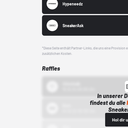
Hypeneedz
SneakerAsk
*Diese Seite enthält Partner-Links, die uns eine Provision
zusätzlichen Kosten.
Raffles
43einhalb
15.10.24 00:00 Uhr
In unserer 
findest du alle
Bstn
Sneaker
01.10.22 00:00 Uhr
Hol dir
Nike