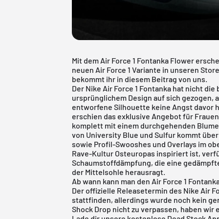
Mit dem Air Force 1 Fontanka Flower ersche
neuen Air Force 1 Variante in unseren Sto
bekommt ihr in diesem Beitrag von uns.
Der Nike Air Force 1 Fontanka hat nicht di
ursprünglichem Design auf sich gezogen, ab
entworfene Silhouette keine Angst davor ha
erschien das exklusive Angebot für Frauen
komplett mit einem durchgehenden Blumen
von University Blue und Sulfur kommt übe
sowie Profil-Swooshes und Overlays im obe
Rave-Kultur Osteuropas inspiriert ist, verf
Schaumstoffdämpfung, die eine gedämpfte 
der Mittelsohle herausragt.
Ab wann kann man den Air Force 1 Fontank
Der offizielle Releasetermin des Nike Air F
stattfinden, allerdings wurde noch kein 
Shock Drop nicht zu verpassen, haben wir e
Lade dir unsere
kostenlose Dead Stock Ap