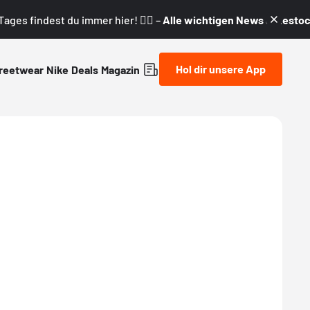
ages findest du immer hier! 👇🏼 –
Alle wichtigen News & Restock
Hol dir unsere App
reetwear
Nike
Deals
Magazin