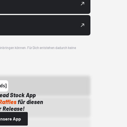
 einbringen können. Für Dich entstehen dadurch keine
Dead Stock App
Raffles
für diesen
 Release!
 unsere App