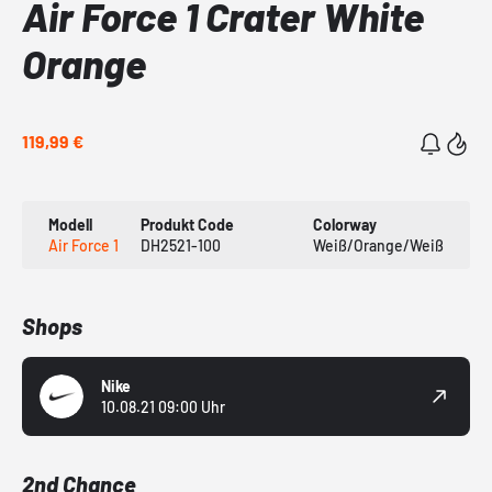
Air Force 1 Crater White
Orange
119,99 €
Modell
Produkt Code
Colorway
Air Force 1
DH2521-100
Weiß/Orange/Weiß
Shops
Nike
10.08.21 09:00 Uhr
2nd Chance