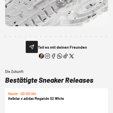
Teil es mit deinen Freunden
Die Zukunft
Bestätigte Sneaker Releases
Heute - 00:00 Uhr
H
Hellstar x adidas Megaride S2 White
N