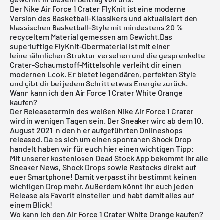
Der
Nike Air Force 1
Crater FlyKnit ist eine moderne
Version des Basketball-Klassikers und aktualisiert den
klassischen Basketball-Style mit mindestens 20 %
recyceltem Material gemessen am Gewicht.Das
superluftige FlyKnit-Obermaterial ist mit einer
leinenähnlichen Struktur versehen und die gesprenkelte
Crater-Schaumstoff-Mittelsohle verleiht dir einen
modernen Look. Er bietet legendären, perfekten Style
und gibt dir bei jedem Schritt etwas Energie zurück.
Wann kann ich den Air Force 1 Crater White Orange
kaufen?
Der Releasetermin des weißen Nike Air Force 1 Crater
wird in wenigen Tagen sein. Der Sneaker wird ab dem 10.
August 2021 in den hier aufgeführten Onlineshops
released. Da es sich um einen spontanen Shock Drop
handelt haben wir für euch hier einen wichtigen Tipp:
Mit unserer
kostenlosen Dead Stock App
bekommt ihr alle
Sneaker News, Shock Drops sowie Restocks direkt auf
euer Smartphone! Damit verpasst ihr bestimmt keinen
wichtigen Drop mehr. Außerdem könnt ihr euch jeden
Release als Favorit einstellen und habt damit alles auf
einem Blick!
Wo kann ich den Air Force 1 Crater White Orange kaufen?