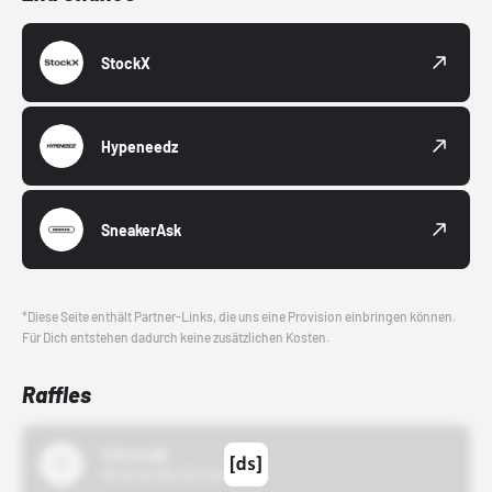
StockX
Hypeneedz
SneakerAsk
*Diese Seite enthält Partner-Links, die uns eine Provision einbringen können.
Für Dich entstehen dadurch keine zusätzlichen Kosten.
Raffles
43einhalb
15.10.24 00:00 Uhr