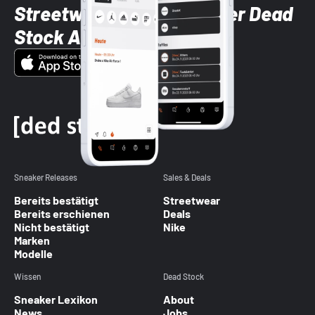
Streetwear-Brands mit der Dead
Stock App
Sneaker Releases
Sales & Deals
Bereits bestätigt
Streetwear
Bereits erschienen
Deals
Nicht bestätigt
Nike
Marken
Modelle
Wissen
Dead Stock
Sneaker Lexikon
About
News
Jobs