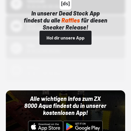
43einhalb
15.10.24 00:00 Uhr
In unserer Dead Stock App
findest du alle
Raffles
für diesen
Bstn
Sneaker Release!
01.10.22 00:00 Uhr
Hol dir unsere App
Nike
01.10.22 00:00 Uhr
Adidas
01.10.22 00:00 Uhr
Alle wichtigen Infos zum ZX
8000 Aqua findest du in unserer
kostenlosen App!