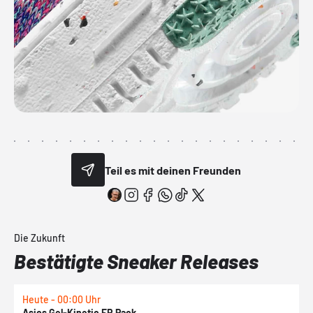
Teil es mit deinen Freunden
Die Zukunft
Bestätigte Sneaker Releases
Heute - 00:00 Uhr
H
Asics Gel-Kinetic FR Pack
N