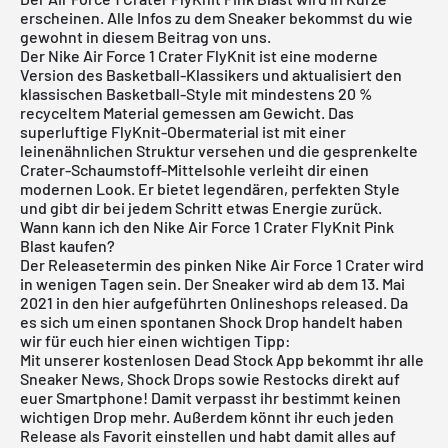
erscheinen. Alle Infos zu dem Sneaker bekommst du wie
gewohnt in diesem Beitrag von uns.
Der
Nike Air Force 1
Crater FlyKnit ist eine moderne
Version des Basketball-Klassikers und aktualisiert den
klassischen Basketball-Style mit mindestens 20 %
recyceltem Material gemessen am Gewicht. Das
superluftige FlyKnit-Obermaterial ist mit einer
leinenähnlichen Struktur versehen und die gesprenkelte
Crater-Schaumstoff-Mittelsohle verleiht dir einen
modernen Look. Er bietet legendären, perfekten Style
und gibt dir bei jedem Schritt etwas Energie zurück.
Wann kann ich den Nike Air Force 1 Crater FlyKnit Pink
Blast kaufen?
Der Releasetermin des pinken Nike Air Force 1 Crater wird
in wenigen Tagen sein. Der Sneaker wird ab dem 13. Mai
2021 in den hier aufgeführten Onlineshops released. Da
es sich um einen spontanen Shock Drop handelt haben
wir für euch hier einen wichtigen Tipp:
Mit unserer
kostenlosen Dead Stock App
bekommt ihr alle
Sneaker News, Shock Drops sowie Restocks direkt auf
euer Smartphone! Damit verpasst ihr bestimmt keinen
wichtigen Drop mehr. Außerdem könnt ihr euch jeden
Release als Favorit einstellen und habt damit alles auf