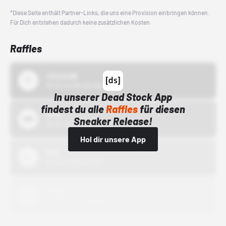
*Diese Seite enthält Partner-Links, die uns eine Provision einbringen können.
Für Dich entstehen dadurch keine zusätzlichen Kosten.
Raffles
43einhalb
15.10.24 00:00 Uhr
In unserer Dead Stock App
findest du alle
Raffles
für diesen
Bstn
Sneaker Release!
01.10.22 00:00 Uhr
Hol dir unsere App
Nike
01.10.22 00:00 Uhr
Adidas
01.10.22 00:00 Uhr