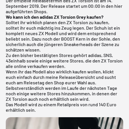
Der offizielle Releasetermin des ZX Torsion ist am 14.
September 2019.
Der Release startet um 00:00 in den hier
aufgeführten Shops.
Wo kann ich den adidas ZX Torsion Grey
kaufen?
Solltet ihr wirklich planen den ZX Torsion zu kaufen,
solltet ihr euch mächtig ins Zeug legen. Der Schuh ist ein
komplett neues ZX Modell und wird dem entsprechend
beliebt sein. Dazu noch der BOOST Kern in der Sohle, den
sicherlich auch die jüngeren Sneakerheads der Szene zu
schätzen wissen.
Zu den bisher bestätigten Stores gehört adidas,
SNS
,
43einhalb
sowie einige weitere Stores, die den ZX Torsion
alle online verkaufen werden.
Wenn ihr das Modell also wirklich kaufen wollen, klickt
euch einfach durch meine
Releaseübersicht
und sucht
euch am Relesetag den Shop eurer Wahl aus.
Selbstverständlich werden im Laufe der nächsten Tage
noch einige weitere Stores hinzukommen, in denen der
ZX Torsion auch noch erhältlich sein wird.
Das Modell wird zu einem Retailpreis von rund 140 Euro
erhältlich sein.