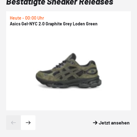
Bestätigte Sneaker Releases
Heute - 00:00 Uhr
H
Asics Gel-NYC 2.0 Graphite Grey Loden Green
A
Jetzt ansehen