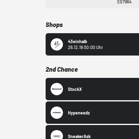
EG7964
Shops
43einhalb
26.12.19 00:00 Uhr
2nd Chance
StockX
Hypeneedz
SneakerAsk