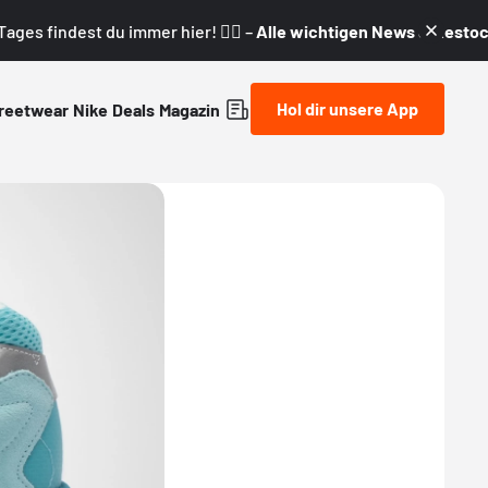
ages findest du immer hier! 👇🏼 –
Alle wichtigen News & Restock
Hol dir unsere App
reetwear
Nike
Deals
Magazin