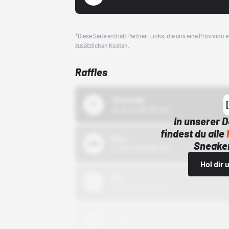
*Diese Seite enthält Partner-Links, die uns eine Provision
zusätzlichen Kosten.
Raffles
43einhalb
15.10.24 00:00 Uhr
In unserer 
findest du alle
Bstn
Sneaker
01.10.22 00:00 Uhr
Hol dir
Nike
01.10.22 00:00 Uhr
Adidas
01.10.22 00:00 Uhr