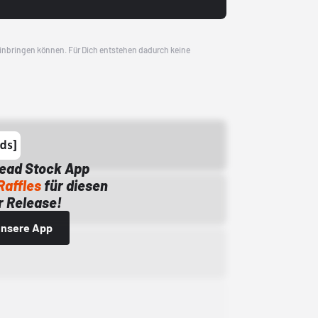
 einbringen können. Für Dich entstehen dadurch keine
Dead Stock App
Raffles
für diesen
 Release!
 unsere App