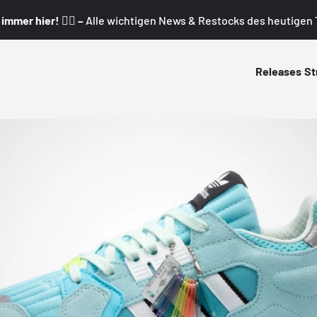
mmer hier! 👇🏼 –
Alle wichtigen News & Restocks des heutigen T
Releases
St