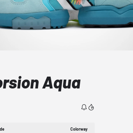
orsion Aqua
ode
Colorway