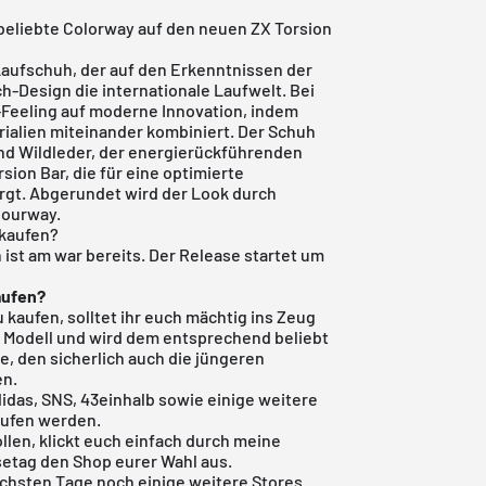
 beliebte Colorway auf den neuen ZX Torsion
 Laufschuh, der auf den Erkenntnissen der
h-Design die internationale Laufwelt. Bei
e-Feeling auf moderne Innovation, indem
ialien miteinander kombiniert. Der Schuh
nd Wildleder, der energierückführenden
on Bar, die für eine optimierte
rgt. Abgerundet wird der Look durch
lourway.
 kaufen?
 ist am war bereits.
Der Release startet um
aufen?
u kaufen, solltet ihr euch mächtig ins Zeug
X Modell und wird dem entsprechend beliebt
e, den sicherlich auch die jüngeren
en.
didas,
SNS
,
43einhalb
sowie einige weitere
kaufen werden.
ollen, klickt euch einfach durch meine
etag den Shop eurer Wahl aus.
ächsten Tage noch einige weitere Stores