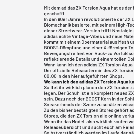
Mit dem adidas ZX Torsion Aqua hat es der
geschafft.
In den 80er Jahren revolutionierte der ZX
Biomechanik basierte, mit seinem High-Tec
dieser Streetwear-Version trifft Nostalgi
adidas echte Vintage-Vibes und neue Mater
kommt mit einem Obermaterial aus Mesh u
BOOST-Dämpfung und einer X-förmigen Torsi
Bewegungsfreiheit von Rück- zu Vorfuß so
reflektierende Details und einem tollen Co
Wann kann ich den adidas ZX Torsion Aqua
Der offizielle Releasetermin des ZX Torsion
00:00 in den hier aufgeführten Shops.
Wo kann ich den adidas ZX Torsion Aqua
k
Solltet ihr wirklich planen den ZX Torsion z
legen. Der Schuh ist ein komplett neues Z
sein. Dazu noch der BOOST Kern in der Sohl
Sneakerheads der Szene zu schätzen wiss
Zu den bisher bestätigten Stores gehört a
Stores, die den ZX Torsion alle online ver
Wenn ihr das Modell also wirklich kaufen w
Releaseübersicht
und sucht euch am Reles
Selbstverständlich werden im Laufe der n