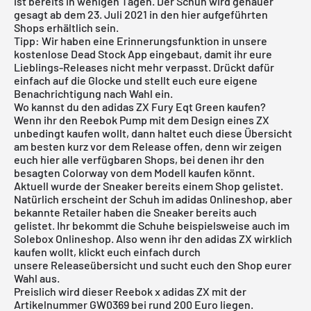
ist bereits in wenigen Tagen. Der Schuh wird genauer
gesagt ab dem 23. Juli 2021 in den hier aufgeführten
Shops erhältlich sein.
Tipp: Wir haben eine Erinnerungsfunktion in unsere
kostenlose Dead Stock
App
eingebaut, damit ihr eure
Lieblings-Releases nicht mehr verpasst. Drückt dafür
einfach auf die Glocke und stellt euch eure eigene
Benachrichtigung nach Wahl ein.
Wo kannst du den adidas ZX Fury Eqt Green kaufen?
Wenn ihr den Reebok Pump mit dem Design eines ZX
unbedingt kaufen wollt, dann haltet euch diese Übersicht
am besten kurz vor dem Release offen, denn wir zeigen
euch hier alle verfügbaren Shops, bei denen ihr den
besagten Colorway von dem Modell kaufen könnt.
Aktuell wurde der Sneaker bereits einem Shop gelistet.
Natürlich erscheint der Schuh im
adidas Onlineshop
, aber
bekannte Retailer haben die Sneaker bereits auch
gelistet. Ihr bekommt die Schuhe beispielsweise auch im
Solebox Onlineshop
. Also wenn ihr den
adidas ZX
wirklich
kaufen wollt, klickt euch einfach durch
unsere
Releaseübersicht
und sucht euch den Shop eurer
Wahl aus.
Preislich wird dieser Reebok x adidas ZX mit der
Artikelnummer GW0369 bei rund 200 Euro liegen.