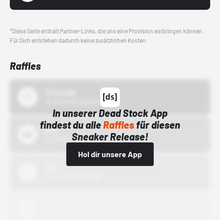
*Diese Seite enthält Partner-Links, die uns eine Provision einbringen können.
Für Dich entstehen dadurch keine zusätzlichen Kosten.
Raffles
43einhalb
15.10.24 00:00 Uhr
In unserer Dead Stock App
findest du alle
Raffles
für diesen
Bstn
Sneaker Release!
01.10.22 00:00 Uhr
Hol dir unsere App
Nike
01.10.22 00:00 Uhr
Adidas
01.10.22 00:00 Uhr