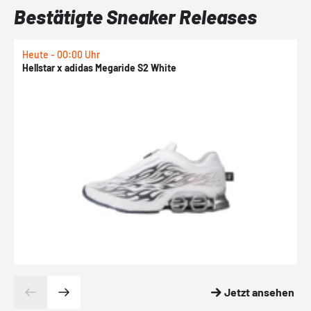
Bestätigte Sneaker Releases
Heute - 00:00 Uhr
H
Hellstar x adidas Megaride S2 White
N
Jetzt ansehen