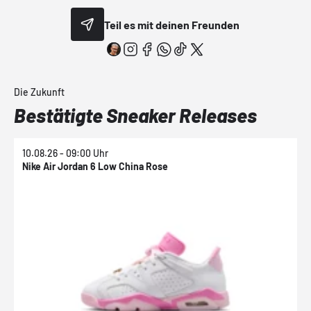
Teil es mit deinen Freunden
Die Zukunft
Bestätigte Sneaker Releases
10.08.26 - 09:00 Uhr
1
Nike Air Jordan 6 Low China Rose
N