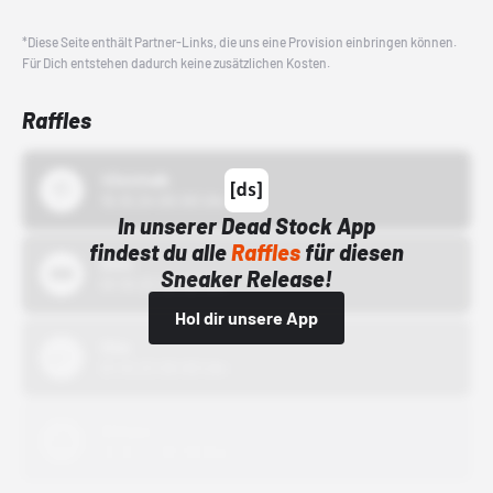
*Diese Seite enthält Partner-Links, die uns eine Provision einbringen können.
Für Dich entstehen dadurch keine zusätzlichen Kosten.
Raffles
43einhalb
15.10.24 00:00 Uhr
In unserer Dead Stock App
findest du alle
Raffles
für diesen
Bstn
Sneaker Release!
01.10.22 00:00 Uhr
Hol dir unsere App
Nike
01.10.22 00:00 Uhr
Adidas
01.10.22 00:00 Uhr