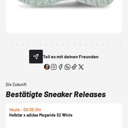
Teil es mit deinen Freunden
Die Zukunft
Bestätigte Sneaker Releases
Heute - 00:00 Uhr
H
Hellstar x adidas Megaride S2 White
N