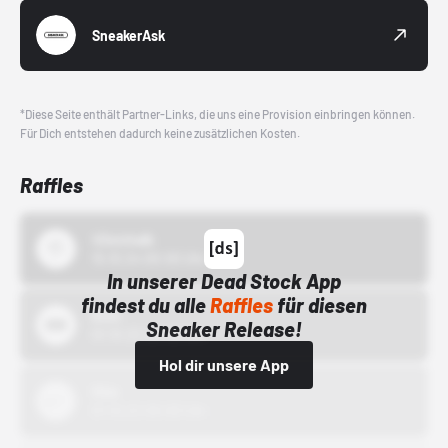
SneakerAsk
*Diese Seite enthält Partner-Links, die uns eine Provision einbringen können.
Für Dich entstehen dadurch keine zusätzlichen Kosten.
Raffles
43einhalb
15.10.24 00:00 Uhr
In unserer Dead Stock App
findest du alle
Raffles
für diesen
Bstn
Sneaker Release!
01.10.22 00:00 Uhr
Hol dir unsere App
Nike
01.10.22 00:00 Uhr