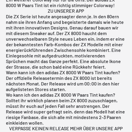
8000 W Paars Tint ist ein richtig stimmiger Colorway!
ZU UNSERER APP
Die ZX Serie ist heute angesagter denn je. In den 80ern
nahm sie ihren Anfang und begeisterte damals wie heute
mit ihren innovativen Designs. Genau darauf bauen wir
mit diesem Sneaker auf. Der ZX 8000 haucht dem
unverwechselbaren Style neues Leben ein, indem er eine
der bekanntesten Farb-Kombos der ZX Modelle mit einer
energierückführenden Zwischensohle kombiniert. Eine
Einlegesohle mit aufgedruckten, motivierenden
Sprüchen macht das Ganze perfekt. Eine absolute Ikone
der Strasse, die schon bald eine Rückkehr feiert.
Wann kann ich den adidas ZX 8000 W Paars Tint kaufen?
Der offizielle Releasetermin des ZX 8000 ist bereits
nächsten Monat. Der Release wird um 00:00 in den hier
aufgelisteten Stores starten.
Wo kann ich den adidas ZX 8000 W Paars Tint kaufen?
Solltet ihr wirklich planen beim ZX 8000 zuzuschlagen,
müsst ihr euch auf jeden Fall sehr anstrengen. Der
Release wird super gefragt sein, denn das Modell hat eine
riesige Fanbase, die sich alle mit mindestens 2-3 Paaren
einkleiden wollen.
VERPASSE KEINEN RELEASE MEHR ÜBER UNSERE APP