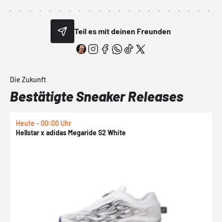
Teil es mit deinen Freunden
Die Zukunft
Bestätigte Sneaker Releases
Heute - 00:00 Uhr
H
Hellstar x adidas Megaride S2 White
N