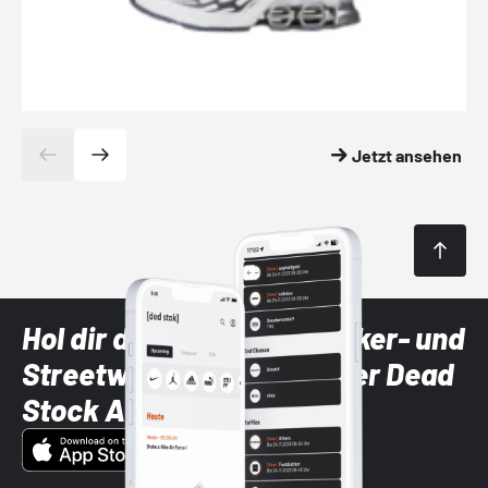
Jetzt ansehen
Hol dir die neuesten Sneaker- und
Streetwear-Brands mit der Dead
Stock App