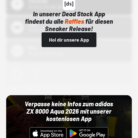
43einhalb
15.10.24 00:00 Uhr
In unserer Dead Stock App
findest du alle
Raffles
für diesen
Bstn
Sneaker Release!
01.10.22 00:00 Uhr
Hol dir unsere App
Nike
01.10.22 00:00 Uhr
Adidas
01.10.22 00:00 Uhr
Verpasse keine Infos zum adidas
ZX 8000 Aqua 2026 mit unserer
kostenlosen App