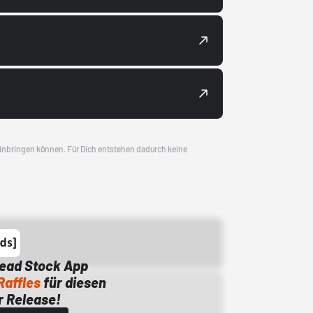
 einbringen können. Für Dich entstehen dadurch keine
Dead Stock App
Raffles
für diesen
 Release!