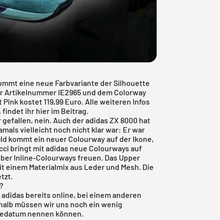
ommt eine neue Farbvariante der Silhouette
 der Artikelnummer IE2965 und dem Colorway
ink kostet 119,99 Euro. Alle weiteren Infos
indet ihr hier im Beitrag.
r gefallen, nein. Auch der adidas ZX 8000 hat
mals vielleicht noch nicht klar war: Er war
ald kommt ein neuer Colourway auf der Ikone,
cci bringt mit
adidas
neue Colourways auf
ber Inline-Colourways freuen. Das Upper
it einem Materialmix aus Leder und Mesh. Die
tzt.
?
i adidas bereits online, bei einem anderen
halb müssen wir uns noch ein wenig
asedatum nennen können.