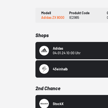
Modell
Produkt Code
Adidas ZX 8000
IE2965
Shops
Adidas
04.01.24 10:00 Uhr
43einhalb
2nd Chance
StockX