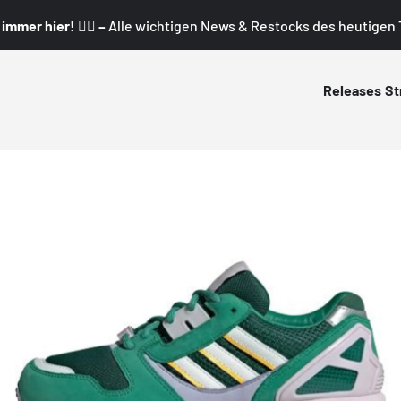
mmer hier! 👇🏼 –
Alle wichtigen News & Restocks des heutigen T
Releases
St