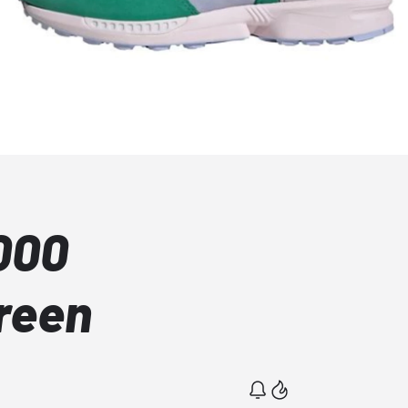
000
Green