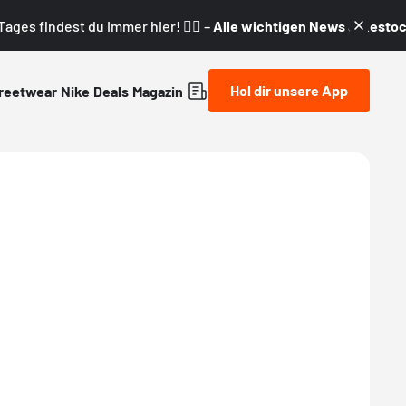
ages findest du immer hier! 👇🏼 –
Alle wichtigen News & Restock
Hol dir unsere App
reetwear
Nike
Deals
Magazin