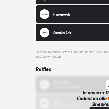
Hypeneedz
SneakerAsk
*Diese Seite enthält Partner-Links, die uns eine Provision
zusätzlichen Kosten.
Raffles
43einhalb
15.10.24 00:00 Uhr
In unserer 
findest du alle
Bstn
Sneaker
01.10.22 00:00 Uhr