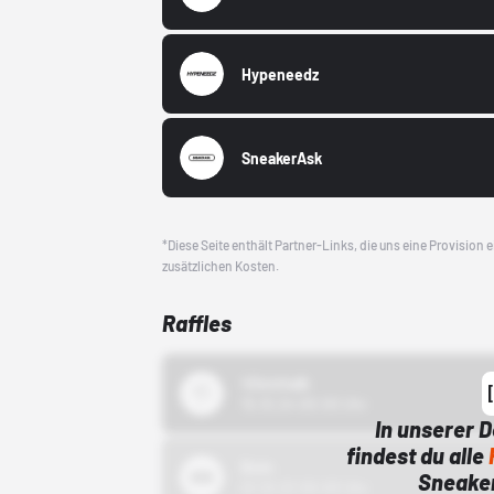
Hypeneedz
SneakerAsk
*Diese Seite enthält Partner-Links, die uns eine Provision
zusätzlichen Kosten.
Raffles
43einhalb
15.10.24 00:00 Uhr
In unserer 
findest du alle
Bstn
Sneaker
01.10.22 00:00 Uhr