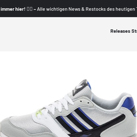
mmer hier! 👇🏼 –
Alle wichtigen News & Restocks des heutigen T
Releases
St