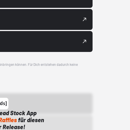
 einbringen können. Für Dich entstehen dadurch keine
Dead Stock App
Raffles
für diesen
 Release!