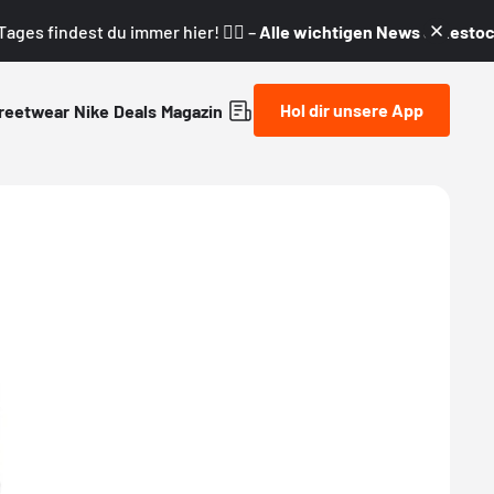
ages findest du immer hier! 👇🏼 –
Alle wichtigen News & Restock
Hol dir unsere App
reetwear
Nike
Deals
Magazin