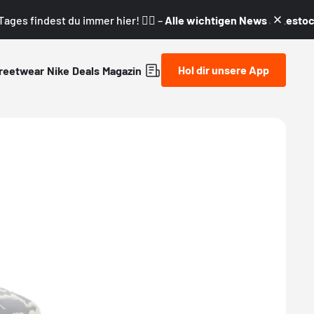
ages findest du immer hier! 👇🏼 –
Alle wichtigen News & Restock
Hol dir unsere App
reetwear
Nike
Deals
Magazin