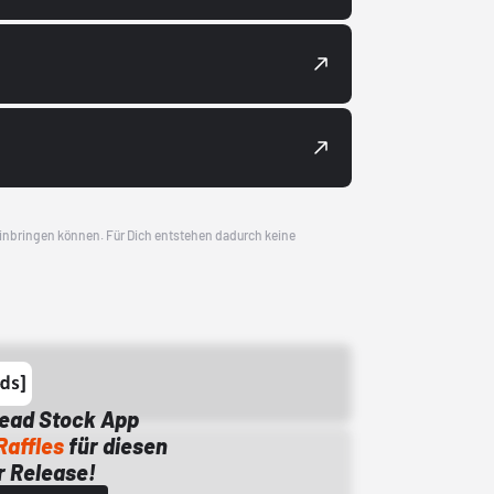
 einbringen können. Für Dich entstehen dadurch keine
Dead Stock App
Raffles
für diesen
 Release!