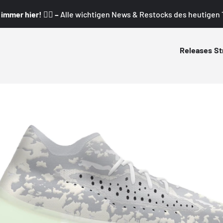
mmer hier! 👇🏼 –
Alle wichtigen News & Restocks des heutigen T
Releases
St