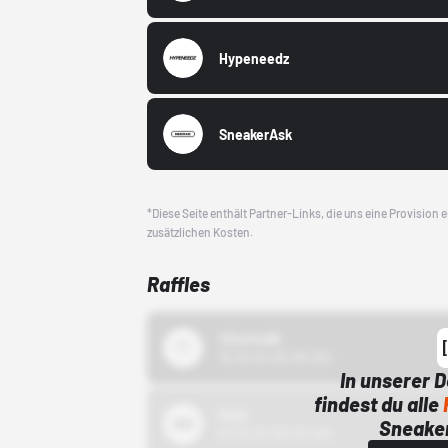
Hypeneedz
SneakerAsk
*Diese Seite enthält Partner-Links, die uns eine Provision
zusätzlichen Kosten.
Raffles
43einhalb
15.10.24 00:00 Uhr
In unserer 
findest du alle
Bstn
Sneaker
01.10.22 00:00 Uhr