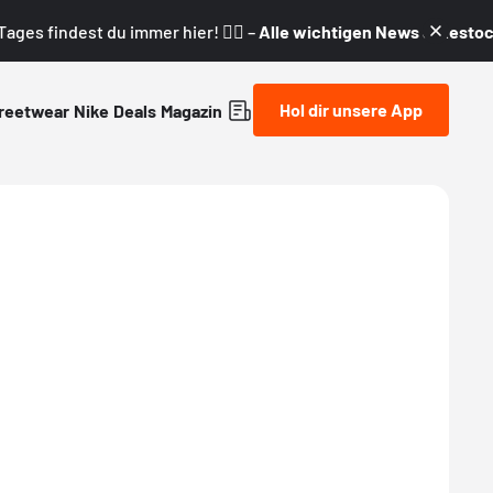
ages findest du immer hier! 👇🏼 –
Alle wichtigen News & Restock
Hol dir unsere App
reetwear
Nike
Deals
Magazin