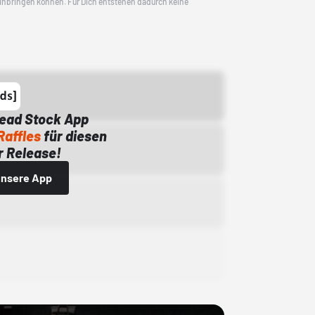
 einbringen können. Für Dich entstehen dadurch keine
Dead Stock App
Raffles
für diesen
 Release!
 unsere App