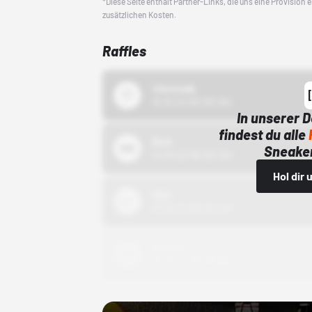
*Diese Seite enthält Partner-Links, die uns eine Provision
zusätzlichen Kosten.
Raffles
43einhalb
15.10.24 00:00 Uhr
In unserer 
findest du alle
Bstn
Sneaker
01.10.22 00:00 Uhr
Hol dir
Nike
01.10.22 00:00 Uhr
Adidas
01.10.22 00:00 Uhr