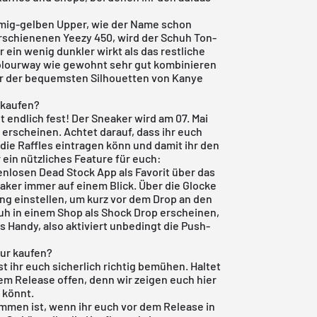
emig-gelben Upper, wie der Name schon
 erschienenen
Yeezy 450
, wird der Schuh Ton-
 ein wenig dunkler wirkt als das restliche
Colourway wie gewohnt sehr gut kombinieren
ner der bequemsten Silhouetten von Kanye
 kaufen?
 endlich fest! Der Sneaker wird am 07. Mai
erscheinen. Achtet darauf, dass ihr euch
die Raffles eintragen könn und damit ihr den
 ein nützliches Feature für euch:
enlosen Dead Stock App
als Favorit über das
aker immer auf einem Blick. Über die Glocke
ng einstellen, um kurz vor dem Drop an den
huh in einem Shop als Shock Drop erscheinen,
s Handy, also aktiviert unbedingt die Push-
fur kaufen?
t ihr euch sicherlich richtig bemühen. Haltet
em Release offen, denn wir zeigen euch hier
 könnt.
mmen ist, wenn ihr euch vor dem Release in