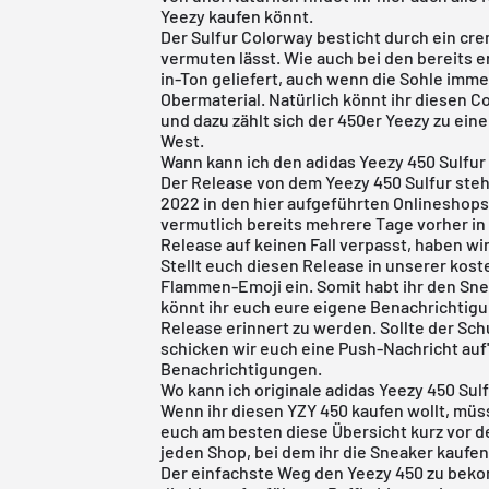
Yeezy kaufen könnt.
Der Sulfur Colorway besticht durch ein cr
vermuten lässt. Wie auch bei den bereits
in-Ton geliefert, auch wenn die Sohle immer
Obermaterial. Natürlich könnt ihr diesen 
und dazu zählt sich der 450er Yeezy zu ei
West.
Wann kann ich den adidas Yeezy 450 Sulfur
Der Release von dem Yeezy 450 Sulfur steht
2022 in den hier aufgeführten Onlineshops 
vermutlich bereits mehrere Tage vorher in 
Release auf keinen Fall verpasst, haben wir
Stellt euch diesen Release in unserer
kost
Flammen-Emoji ein. Somit habt ihr den Sne
könnt ihr euch eure eigene Benachrichtigu
Release erinnert zu werden. Sollte der Sc
schicken wir euch eine Push-Nachricht auf'
Benachrichtigungen.
Wo kann ich originale adidas Yeezy 450 Sul
Wenn ihr diesen YZY 450 kaufen wollt, müss
euch am besten diese Übersicht kurz vor d
jeden Shop, bei dem ihr die Sneaker kaufen
Der einfachste Weg den Yeezy 450 zu beko