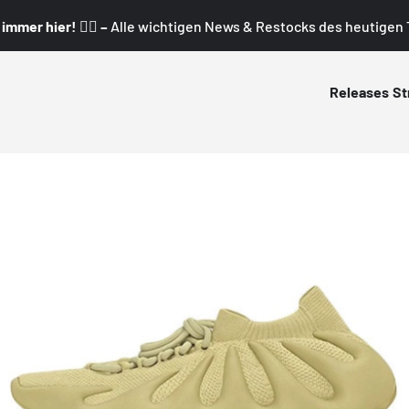
mmer hier! 👇🏼 –
Alle wichtigen News & Restocks des heutigen T
Releases
St