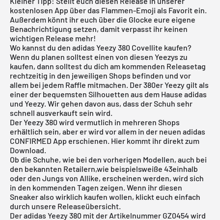
Kleiner Tipp: Stellt euch diesen Release in unserer
kostenlosen App
über das Flammen-Emoji als Favorit ein.
Außerdem könnt ihr euch über die Glocke eure eigene
Benachrichtigung setzen, damit verpasst ihr keinen
wichtigen Release mehr!
Wo kannst du den adidas Yeezy 380 Covellite kaufen?
Wenn du planen solltest einen von diesen Yeezys zu
kaufen, dann solltest du dich am kommenden Releasetag
rechtzeitig in den jeweiligen Shops befinden und vor
allem bei jedem Raffle mitmachen. Der 380er Yeezy gilt als
einer der bequemsten Silhouetten aus dem Hause adidas
und Yeezy. Wir gehen davon aus, dass der Schuh sehr
schnell ausverkauft sein wird.
Der Yeezy 380 wird vermutlich in mehreren Shops
erhältlich sein, aber er wird vor allem in der neuen adidas
CONFIRMED App erschienen. Hier kommt ihr direkt
zum
Download
.
Ob die Schuhe, wie bei den vorherigen Modellen, auch bei
den bekannten Retailern,wie beispielsweiße
43einhalb
oder den Jungs von
Allike
, erscheinen werden, wird sich
in den kommenden Tagen zeigen. Wenn ihr diesen
Sneaker also wirklich kaufen wollen, klickt euch einfach
durch unsere
Releaseübersicht.
Der adidas Yeezy 380 mit der Artikelnummer GZ0454 wird