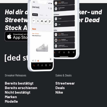
Hol dir die neuesten Sneaker- und
Streetwear-Brands mit der Dead
Stock App
Sneaker Releases
Sales & Deals
Bereits bestätigt
Streetwear
Bereits erschienen
Deals
Nicht bestätigt
Nike
Marken
Modelle