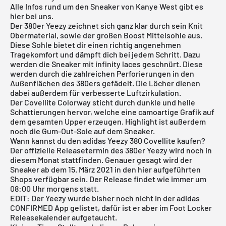
Alle Infos rund um den Sneaker von
Kanye West
gibt es
hier bei uns.
Der 380er Yeezy zeichnet sich ganz klar durch sein Knit
Obermaterial, sowie der großen Boost Mittelsohle aus.
Diese Sohle bietet dir einen richtig angenehmen
Tragekomfort und dämpft dich bei jedem Schritt. Dazu
werden die Sneaker mit infinity laces geschnürt. Diese
werden durch die zahlreichen Perforierungen in den
Außenflächen des 380ers gefädelt. Die Löcher dienen
dabei außerdem für verbesserte Luftzirkulation.
Der Covellite Colorway sticht durch dunkle und helle
Schattierungen hervor, welche eine camoartige Grafik auf
dem gesamten Upper erzeugen. Highlight ist außerdem
noch die Gum-Out-Sole auf dem Sneaker.
Wann kannst du den adidas Yeezy 380 Covellite kaufen?
Der offizielle Releasetermin des 380er Yeezy wird noch in
diesem Monat stattfinden. Genauer gesagt wird der
Sneaker ab dem 15. März 2021 in den hier aufgeführten
Shops verfügbar sein. Der Release findet wie immer um
08:00 Uhr morgens statt.
EDIT: Der Yeezy wurde bisher noch nicht in der
adidas
CONFIRMED App
gelistet, dafür ist er aber im
Foot Locker
Releasekalender
aufgetaucht.