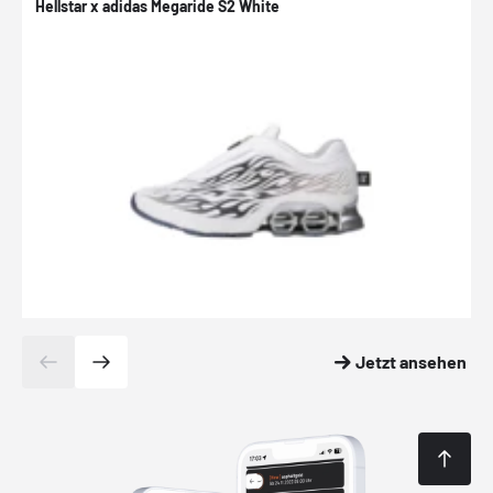
Hellstar x adidas Megaride S2 White
N
Jetzt ansehen