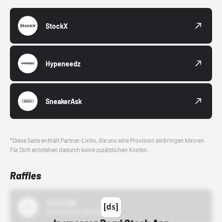
StockX
Hypeneedz
SneakerAsk
*Diese Seite enthält Partner-Links, die uns eine Provision einbringen können.
Für Dich entstehen dadurch keine zusätzlichen Kosten.
Raffles
43einhalb
15.10.24 00:00 Uhr