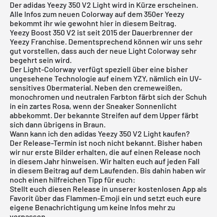
Der adidas Yeezy 350 V2 Light wird in Kürze erscheinen.
Alle Infos zum neuen Colorway auf dem
350er Yeezy
bekommt ihr wie gewohnt hier in diesem Beitrag.
Yeezy Boost 350 V2 ist seit 2015 der Dauerbrenner der
Yeezy Franchise. Dementsprechend können wir uns sehr
gut vorstellen, dass auch der neue Light Colorway sehr
begehrt sein wird.
Der Light-Colorway verfügt speziell über eine bisher
ungesehene Technologie auf einem YZY, nämlich ein UV-
sensitives Obermaterial. Neben den cremeweißen,
monochromen und neutralen Farbton färbt sich der Schuh
in ein zartes Rosa, wenn der Sneaker Sonnenlicht
abbekommt. Der bekannte Streifen auf dem Upper färbt
sich dann übrigens in Braun.
Wann kann ich den adidas Yeezy 350 V2 Light kaufen?
Der Release-Termin ist noch nicht bekannt. Bisher haben
wir nur erste Bilder erhalten, die auf einen Release noch
in diesem Jahr hinweisen. Wir halten euch auf jeden Fall
in diesem Beitrag auf dem Laufenden. Bis dahin haben wir
noch einen hilfreichen Tipp für euch:
Stellt euch diesen Release in unserer
kostenlosen App
als
Favorit über das Flammen-Emoji ein und setzt euch eure
eigene Benachrichtigung um keine Infos mehr zu
verpassen.