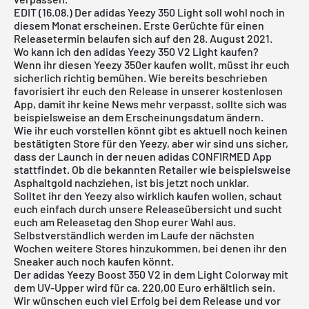
EDIT (16.08.) Der adidas Yeezy 350 Light soll wohl noch in
diesem Monat erscheinen. Erste Gerüchte für einen
Releasetermin belaufen sich auf den 28. August 2021.
Wo kann ich den adidas Yeezy 350 V2 Light kaufen?
Wenn ihr diesen Yeezy 350er kaufen wollt, müsst ihr euch
sicherlich richtig bemühen. Wie bereits beschrieben
favorisiert ihr euch den Release in unserer kostenlosen
App, damit ihr keine News mehr verpasst, sollte sich was
beispielsweise an dem Erscheinungsdatum ändern.
Wie ihr euch vorstellen könnt gibt es aktuell noch keinen
bestätigten Store für den Yeezy, aber wir sind uns sicher,
dass der Launch in der neuen
adidas CONFIRMED App
stattfindet. Ob die bekannten Retailer wie beispielsweise
Asphaltgold
nachziehen, ist bis jetzt noch unklar.
Solltet ihr den
Yeezy
also wirklich kaufen wollen, schaut
euch einfach durch unsere
Releaseübersicht
und sucht
euch am Releasetag den Shop eurer Wahl aus.
Selbstverständlich werden im Laufe der nächsten
Wochen weitere Stores hinzukommen, bei denen ihr den
Sneaker auch noch kaufen könnt.
Der adidas Yeezy Boost 350 V2 in dem Light Colorway mit
dem UV-Upper wird für ca. 220,00 Euro erhältlich sein.
Wir wünschen euch viel Erfolg bei dem Release und vor