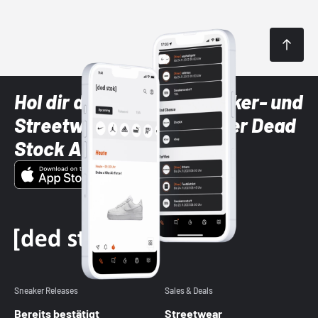
Hol dir die neuesten Sneaker- und
Streetwear-Brands mit der Dead
Stock App
Sneaker Releases
Sales & Deals
Bereits bestätigt
Streetwear