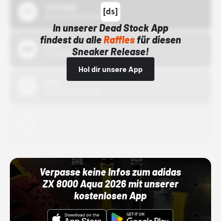
43einhalb
15.10.24 00:00 Uhr
In unserer Dead Stock App
findest du alle
Raffles
für diesen
Bstn
Sneaker Release!
01.10.22 00:00 Uhr
Hol dir unsere App
Nike
01.10.22 00:00 Uhr
Adidas
01.10.22 00:00 Uhr
Verpasse keine Infos zum adidas
ZX 8000 Aqua 2026 mit unserer
kostenlosen App