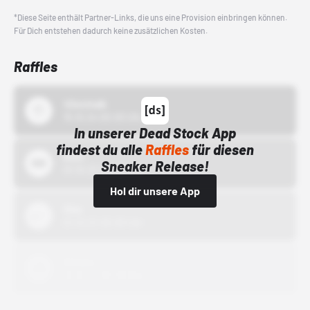
*Diese Seite enthält Partner-Links, die uns eine Provision einbringen können.
Für Dich entstehen dadurch keine zusätzlichen Kosten.
Raffles
43einhalb
15.10.24 00:00 Uhr
In unserer Dead Stock App
findest du alle
Raffles
für diesen
Bstn
Sneaker Release!
01.10.22 00:00 Uhr
Hol dir unsere App
Nike
01.10.22 00:00 Uhr
Adidas
01.10.22 00:00 Uhr