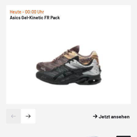
Heute - 00:00 Uhr
H
Asics Gel-Kinetic FR Pack
N
Jetzt ansehen