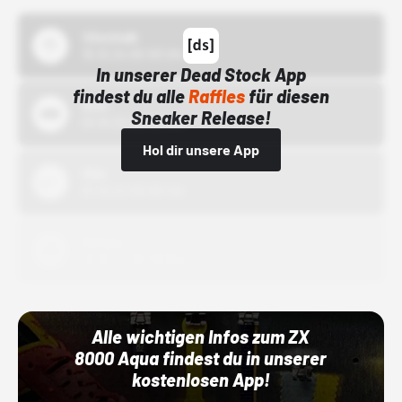
43einhalb
15.10.24 00:00 Uhr
In unserer Dead Stock App
findest du alle
Raffles
für diesen
Bstn
Sneaker Release!
01.10.22 00:00 Uhr
Hol dir unsere App
Nike
01.10.22 00:00 Uhr
Adidas
01.10.22 00:00 Uhr
Alle wichtigen Infos zum ZX
8000 Aqua findest du in unserer
kostenlosen App!