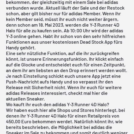
bekommen, der gleichzeitig mit einem Sale bei adidas
verbunden wurde. Aktuell läuft der Sale und der Restock
schon, aber gilt bisher nur für adidas Member. Wenn ihr
kein Member seid, müsst ihr euch nicht weiter ärgern,
denn schon am 18. Mai 2023, werden die Y-3 Runner 4D
Halo für alle zu kaufen sein. Ab 10:00 Uhr wird der adidas
Y-3 online gehen. Habt ihr schon von den sehr hilfreichen
Funktionen aus unser
kostenlosen Dead Stock App
fürs
Handy gehört.
Eine sehr nützliche Funktion, auf die ihr zurückgreifen
könnt, ist unsere Erinnerungsfunktion. Ihr klickt einfach
auf die Glocke und entscheidet euch für einen Zeitpunkt,
an dem ihr am liebsten an den Drop erinnert werden wollt.
Je nach Einstellung schickt euch unsere App jetzt eine
Push-Nachricht aufs Handy und so verpasst ihr den
Release mit Sicherheit nicht. Wenn ihr euch für weitere
adidas
Releases interessiert, checkt mal
hier
die
aktuellen Sneaker.
Wo kauft ihr euch den adidas Y-3 Runner 4D Halo?
Wir haben euch hier alle Shops und Stores hinterlegt, bei
denen ihr Y-3 Runner 4D Halo für einen Retailpreis von
450,00 Euro bekommen werdet. Natürlich könnt ihr, wie
bereits beschrieben, die Möglichkeit bei adidas die
Sneaker im Sale zu bekommen und somit deutlich weniger