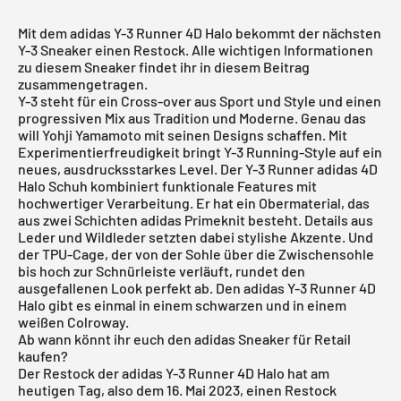
Mit dem adidas Y-3 Runner 4D Halo bekommt der nächsten
Y-3 Sneaker einen Restock. Alle wichtigen Informationen
zu diesem Sneaker findet ihr in diesem Beitrag
zusammengetragen.
Y-3 steht für ein Cross-over aus Sport und Style und einen
progressiven Mix aus Tradition und Moderne. Genau das
will Yohji Yamamoto mit seinen Designs schaffen. Mit
Experimentierfreudigkeit bringt Y-3 Running-Style auf ein
neues, ausdrucksstarkes Level. Der Y-3 Runner adidas 4D
Halo Schuh kombiniert funktionale Features mit
hochwertiger Verarbeitung. Er hat ein Obermaterial, das
aus zwei Schichten adidas Primeknit besteht. Details aus
Leder und Wildleder setzten dabei stylishe Akzente. Und
der TPU-Cage, der von der Sohle über die Zwischensohle
bis hoch zur Schnürleiste verläuft, rundet den
ausgefallenen Look perfekt ab. Den adidas Y-3 Runner 4D
Halo gibt es einmal in einem schwarzen und in einem
weißen Colroway.
Ab wann könnt ihr euch den adidas Sneaker für Retail
kaufen?
Der Restock der adidas Y-3 Runner 4D Halo hat am
heutigen Tag, also dem 16. Mai 2023, einen Restock