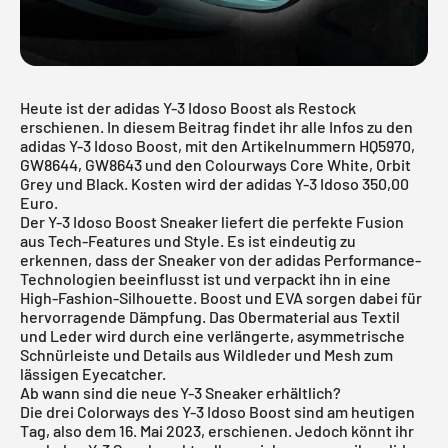
Heute ist der adidas Y-3 Idoso Boost als Restock
erschienen. In diesem Beitrag findet ihr alle Infos zu den
adidas Y-3 Idoso Boost, mit den Artikelnummern HQ5970,
GW8644, GW8643 und den Colourways Core White, Orbit
Grey und Black. Kosten wird der adidas Y-3 Idoso 350,00
Euro.
Der Y-3 Idoso Boost Sneaker liefert die perfekte Fusion
aus Tech-Features und Style. Es ist eindeutig zu
erkennen, dass der Sneaker von der adidas Performance-
Technologien beeinflusst ist und verpackt ihn in eine
High-Fashion-Silhouette. Boost und EVA sorgen dabei für
hervorragende Dämpfung. Das Obermaterial aus Textil
und Leder wird durch eine verlängerte, asymmetrische
Schnürleiste und Details aus Wildleder und Mesh zum
lässigen Eyecatcher.
Ab wann sind die neue Y-3 Sneaker erhältlich?
Die drei Colorways des Y-3 Idoso Boost sind am heutigen
Tag, also dem 16. Mai 2023, erschienen. Jedoch könnt ihr