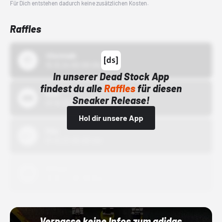
Für Dich entstehen dadurch keine zusätzlichen Kosten.
Raffles
43einhalb
15.10.24 00:00 Uhr
In unserer Dead Stock App
findest du alle
Raffles
für diesen
Bstn
Sneaker Release!
01.10.22 00:00 Uhr
Hol dir unsere App
Nike
01.10.22 00:00 Uhr
Adidas
01.10.22 00:00 Uhr
Verpasse keine Infos zum adidas