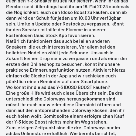
euch den Y-3 Sneaker aktuell nur sichern, wenn ihr adidas
Member seid. Allerdings habt ihr am 18. Mai 2023 nochmals
die Möglichkeit, euch den Idoso Boost zu kaufen, denn ab
dann wird der Schuh für jeden um 10:00 Uhr verfügbar
sein. Um kein Update oder Restock zu verpassen, könnt
ihr den Sneaker mithilfe der Flamme in unserer
kostenlosen Dead Stock App
favorisieren.
Natürlich funktioniert das auch bei allen anderen
Sneakern, die euch interessieren. Vor allem bei den
beliebten Modellen zählt jede Sekunde. Um auch in
Zukunft keinen Drop mehr zu verpassen und als einer der
ersten den Onlineshop zu besuchen, könnt ihr unsere
praktische Erinnerungsfunktion nutzen. Aktiviert hierzu
einfach die Glocke in der App und wir schicken euch
pünktlich einen Reminder auf euer Smartphone.
Wo könnt ihr die adidas Y-3 IDOSO BOOST kaufen?
Eine große Hilfe wird euch diese Übersicht sein. Da drei
unterschiedliche Colorways herausgekommen sind,
müsst ihr euch nur wieder diese Übersicht öffnen und
dann auf den entsprechenden Colorway klicken, den ihr
euch holen wollt. Somit sollte einem erfolgreichen Kauf
der Y-3 Idoso Boost nichts mehr im Weg stehen.
Zum jetzigen Zeitpunkt sind die drei Colorways nur im
adidas Onlinestore erhältlich. Wie bereits berichtet,