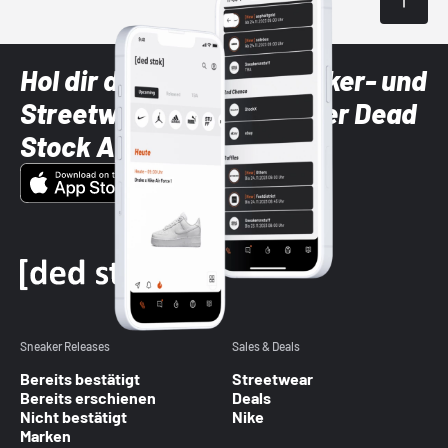
Hol dir die neuesten Sneaker- und
Streetwear-Brands mit der Dead
Stock App
Sneaker Releases
Sales & Deals
Bereits bestätigt
Streetwear
Bereits erschienen
Deals
Nicht bestätigt
Nike
Marken