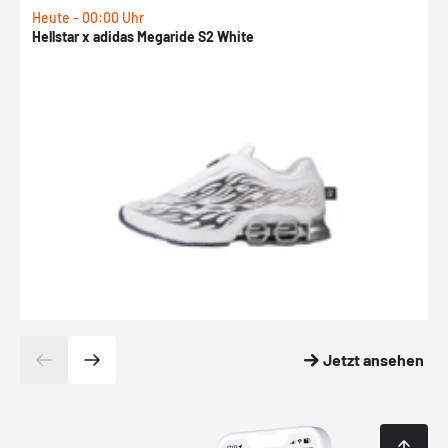
Heute - 00:00 Uhr
H
Hellstar x adidas Megaride S2 White
N
Jetzt ansehen