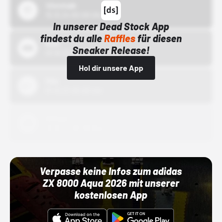
43einhalb
15.10.24 00:00 Uhr
In unserer Dead Stock App
findest du alle
Raffles
für diesen
Bstn
Sneaker Release!
01.10.22 00:00 Uhr
Hol dir unsere App
Nike
01.10.22 00:00 Uhr
Adidas
01.10.22 00:00 Uhr
Verpasse keine Infos zum adidas
ZX 8000 Aqua 2026 mit unserer
kostenlosen App