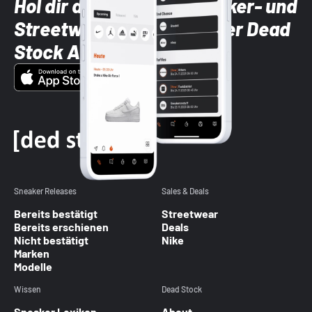
Hol dir die neuesten Sneaker- und
Streetwear-Brands mit der Dead
Stock App
Sneaker Releases
Sales & Deals
Bereits bestätigt
Streetwear
Bereits erschienen
Deals
Nicht bestätigt
Nike
Marken
Modelle
Wissen
Dead Stock
Sneaker Lexikon
About