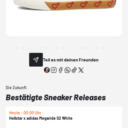
Teil es mit deinen Freunden
Die Zukunft
Bestätigte Sneaker Releases
Heute - 00:00 Uhr
H
Hellstar x adidas Megaride S2 White
N