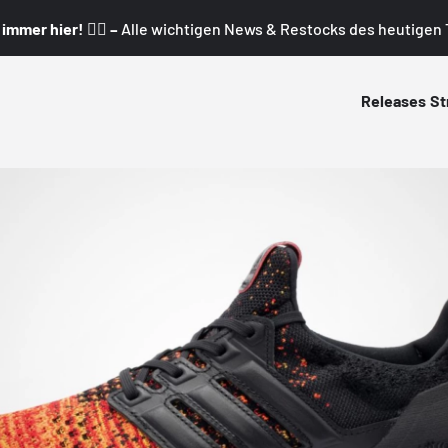
mmer hier! 👇🏼 –
Alle wichtigen News & Restocks des heutigen T
Releases
St