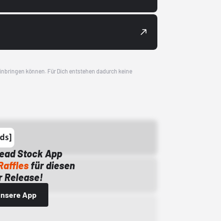
 einbringen können. Für Dich entstehen dadurch keine
Dead Stock App
Raffles
für diesen
 Release!
 unsere App