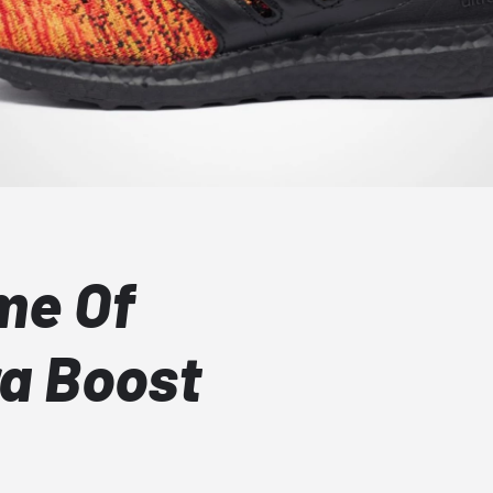
me Of
ra Boost