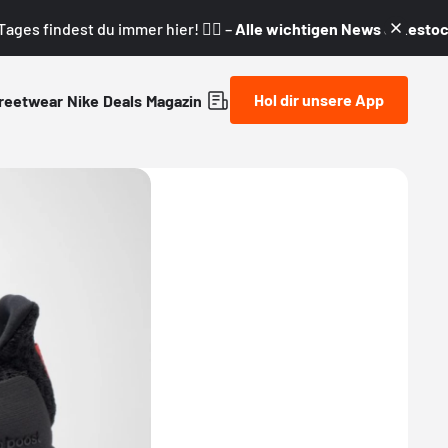
ages findest du immer hier! 👇🏼 –
Alle wichtigen News & Restock
Hol dir unsere App
reetwear
Nike
Deals
Magazin