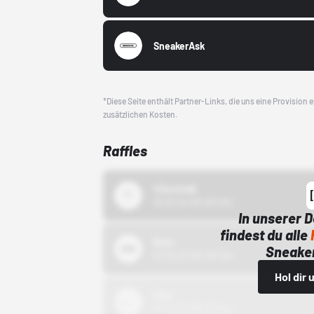
SneakerAsk
*Diese Seite enthält Partner-Links, die uns eine Provision
zusätzlichen Kosten.
Raffles
43einhalb
15.10.24 00:00 Uhr
In unserer 
findest du alle
Bstn
Sneaker
01.10.22 00:00 Uhr
Hol dir
Nike
01.10.22 00:00 Uhr