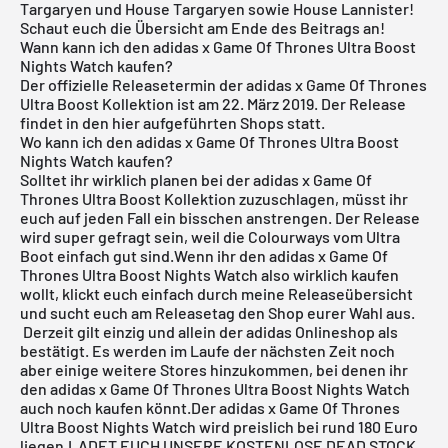
Targaryen und House Targaryen sowie House Lannister!
Schaut euch die Übersicht am Ende des Beitrags an!
Wann kann ich den adidas x Game Of Thrones Ultra Boost
Nights Watch kaufen?
Der offizielle Releasetermin der
adidas x Game Of Thrones
Ultra Boost
Kollektion ist am 22. März 2019. Der Release
findet in den hier aufgeführten Shops statt.
Wo kann ich den adidas x Game Of Thrones Ultra Boost
Nights Watch kaufen?
Solltet ihr wirklich planen bei der adidas x Game Of
Thrones Ultra Boost Kollektion zuzuschlagen, müsst ihr
euch auf jeden Fall ein bisschen anstrengen. Der Release
wird super gefragt sein, weil die Colourways vom Ultra
Boot einfach gut sind.Wenn ihr den adidas x Game Of
Thrones Ultra Boost Nights Watch also wirklich kaufen
wollt, klickt euch einfach durch meine
Releaseübersicht
und sucht euch am Releasetag den Shop eurer Wahl aus.
Derzeit gilt einzig und allein der
adidas Onlineshop
als
bestätigt. Es werden im Laufe der nächsten Zeit noch
aber einige weitere Stores hinzukommen, bei denen ihr
den adidas x Game Of Thrones Ultra Boost Nights Watch
auch noch kaufen könnt.Der adidas x Game Of Thrones
Ultra Boost Nights Watch wird preislich bei rund 180 Euro
liegen.
LADET EUCH UNSERE KOSTENLOSE DEAD STOCK