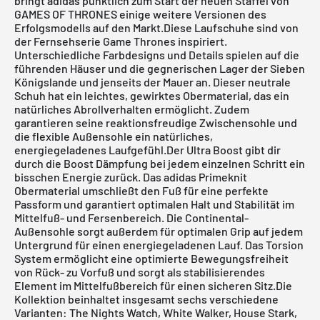
bringt adidas pünktlich zum Start der neuen Staffel von
GAMES OF THRONES einige weitere Versionen des
Erfolgsmodells auf den Markt.Diese Laufschuhe sind von
der Fernsehserie Game Thrones inspiriert.
Unterschiedliche Farbdesigns und Details spielen auf die
führenden Häuser und die gegnerischen Lager der Sieben
Königslande und jenseits der Mauer an. Dieser neutrale
Schuh hat ein leichtes, gewirktes Obermaterial, das ein
natürliches Abrollverhalten ermöglicht. Zudem
garantieren seine reaktionsfreudige Zwischensohle und
die flexible Außensohle ein natürliches,
energiegeladenes Laufgefühl.Der Ultra Boost gibt dir
durch die Boost Dämpfung bei jedem einzelnen Schritt ein
bisschen Energie zurück. Das adidas Primeknit
Obermaterial umschließt den Fuß für eine perfekte
Passform und garantiert optimalen Halt und Stabilität im
Mittelfuß- und Fersenbereich. Die Continental-
Außensohle sorgt außerdem für optimalen Grip auf jedem
Untergrund für einen energiegeladenen Lauf. Das Torsion
System ermöglicht eine optimierte Bewegungsfreiheit
von Rück- zu Vorfuß und sorgt als stabilisierendes
Element im Mittelfußbereich für einen sicheren Sitz.Die
Kollektion beinhaltet insgesamt sechs verschiedene
Varianten: The Nights Watch, White Walker, House Stark,