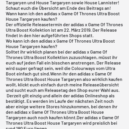
Targaryen und House Targaryen sowie House Lannister!
Schaut euch die Übersicht am Ende des Beitrags an!
Wann kann ich den adidas x Game Of Thrones Ultra Boost
House Targaryen kaufen?
Der offizielle Releasetermin der
adidas x Game Of Thrones
Ultra Boost
Kollektion ist am 22. März 2019. Der Release
findet in den hier aufgeführten Shops statt.
Wo kann ich den adidas x Game Of Thrones Ultra Boost
House Targaryen kaufen?
Solltet ihr wirklich planen bei der adidas x Game Of
Thrones Ultra Boost Kollektion zuzuschlagen, müsst ihr
euch auf jeden Fall ein bisschen anstrengen. Der Release
wird super gefragt sein, weil die Colourways vom Ultra
Boot einfach gut sind.Wenn ihr den adidas x Game Of
Thrones Ultra Boost House Targaryen also wirklich kaufen
wollt, klickt euch einfach durch meine
Releaseübersicht
und sucht euch am Releasetag den Shop eurer Wahl aus.
Derzeit gilt einzig und allein der
adidas Onlineshop
als
bestätigt. Es werden im Laufe der nächsten Zeit noch
aber einige weitere Stores hinzukommen, bei denen ihr
den adidas x Game Of Thrones Ultra Boost House
Targaryen auch noch kaufen könnt.Der adidas x Game Of
Thrones Ultra Boost House Targaryen wird preislich bei
rund 180 Euro liegen.