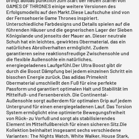
bringt adidas pünktlich zum Start der neuen Staffel von
GAMES OF THRONES einige weitere Versionen des
Erfolgsmodells auf den Markt.Diese Laufschuhe sind von
der Fernsehserie Game Thrones inspiriert.
Unterschiedliche Farbdesigns und Details spielen auf die
führenden Häuser und die gegnerischen Lager der Sieben
Königslande und jenseits der Mauer an. Dieser neutrale
Schuh hat ein leichtes, gewirktes Obermaterial, das ein
natürliches Abrollverhalten ermöglicht. Zudem
garantieren seine reaktionsfreudige Zwischensohle und
die flexible Außensohle ein natürliches,
energiegeladenes Laufgefühl.Der Ultra Boost gibt dir
durch die Boost Dämpfung bei jedem einzelnen Schritt ein
bisschen Energie zurück. Das adidas Primeknit
Obermaterial umschließt den Fuß für eine perfekte
Passform und garantiert optimalen Halt und Stabilität im
Mittelfuß- und Fersenbereich. Die Continental-
Außensohle sorgt außerdem für optimalen Grip auf jedem
Untergrund für einen energiegeladenen Lauf. Das Torsion
System ermöglicht eine optimierte Bewegungsfreiheit
von Rück- zu Vorfuß und sorgt als stabilisierendes
Element im Mittelfußbereich für einen sicheren Sitz.Die
Kollektion beinhaltet insgesamt sechs verschiedene
Varianten: The Nights Watch, White Walker, House Stark,