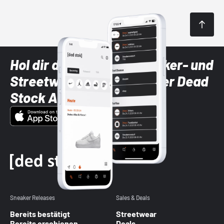
Hol dir die neuesten Sneaker- und
Streetwear-Brands mit der Dead
Stock App
Sneaker Releases
Sales & Deals
Bereits bestätigt
Streetwear
Bereits erschienen
Deals